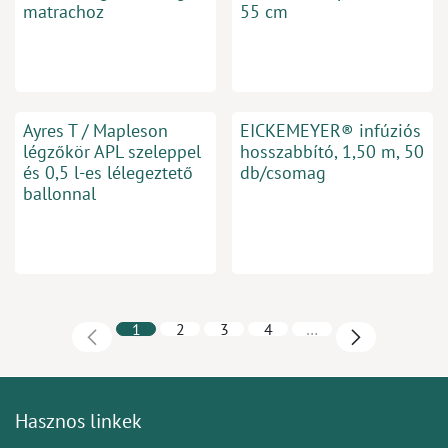
matrachoz
55 cm
Ayres T / Mapleson
EICKEMEYER® infúziós
légzőkör APL szeleppel
hosszabbító, 1,50 m, 50
és 0,5 l-es lélegeztető
db/csomag
ballonnal
1
2
3
4
…
Hasznos linkek