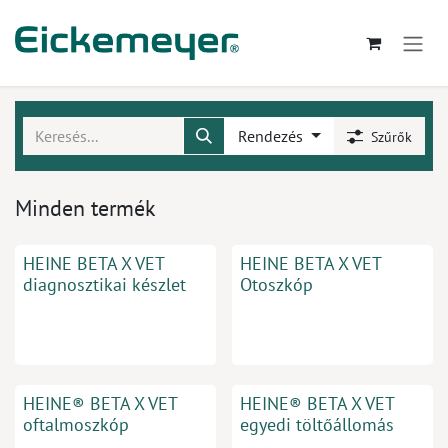
Kihagyás és továbblépés a tartalomhoz
Rendezés
Szűrők
Minden termék
HEINE BETA X VET
HEINE BETA X VET
diagnosztikai készlet
Otoszkóp
HEINE® BETA X VET
HEINE® BETA X VET
oftalmoszkóp
egyedi töltőállomás