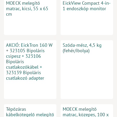
MOECK melegítő
EickView Compact 4-in-
matrac, kicsi, 55 x 65
1 endoszkóp monitor
cm
AKCIÓ: EickTron 160 W
Szóda-mész, 4,5 kg
+ 323105 Bipoláris
(fehér/ibolya)
csipesz + 323106
Bipoláris
csatlakozókábel +
323139 Bipoláris
csatlakozó adapter
Tépőzáras
MOECK melegítő
kábelkötegelő melegítő
matrac, közepes, 100 x