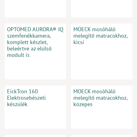
OPTOMED AURORA® IQ
MOECK mosóháló
szemfenékkamera,
melegítő matracokhoz,
komplett készlet,
kicsi
beleértve az elülső
modult is
EickTron 160
MOECK mosóháló
Elektrosebészeti
melegítő matracokhoz,
készülék
közepes