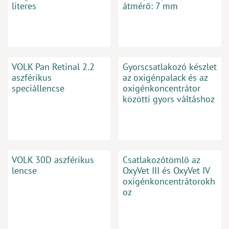
literes
átmérő: 7 mm
VOLK Pan Retinal 2.2
Gyorscsatlakozó készlet
aszférikus
az oxigénpalack és az
speciállencse
oxigénkoncentrátor
közötti gyors váltáshoz
VOLK 30D aszférikus
Csatlakozótömlő az
lencse
OxyVet III és OxyVet IV
oxigénkoncentrátorokh
oz