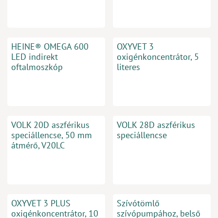
HEINE® OMEGA 600
OXYVET 3
LED indirekt
oxigénkoncentrátor, 5
oftalmoszkóp
literes
VOLK 20D aszférikus
VOLK 28D aszférikus
speciállencse, 50 mm
speciállencse
átmérő, V20LC
OXYVET 3 PLUS
Szívótömlő
oxigénkoncentrátor, 10
szívópumpához, belső