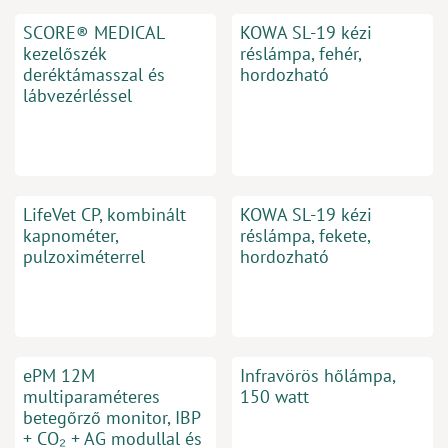
SCORE® MEDICAL
KOWA SL-19 kézi
kezelőszék
réslámpa, fehér,
deréktámasszal és
hordozható
lábvezérléssel
LifeVet CP, kombinált
KOWA SL-19 kézi
kapnométer,
réslámpa, fekete,
pulzoximéterrel
hordozható
ePM 12M
Infravörös hőlámpa,
multiparaméteres
150 watt
betegőrző monitor, IBP
+ CO₂ + AG modullal és