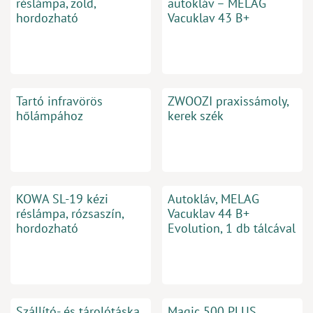
réslámpa, zöld,
autokláv – MELAG
hordozható
Vacuklav 43 B+
Tartó infravörös
ZWOOZI praxissámoly,
hőlámpához
kerek szék
KOWA SL-19 kézi
Autokláv, MELAG
réslámpa, rózsaszín,
Vacuklav 44 B+
hordozható
Evolution, 1 db tálcával
Szállító- és tárolótáska
Magic 500 PLUS