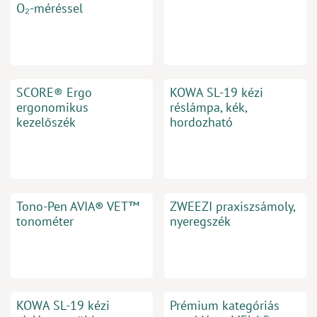
O₂-méréssel
SCORE® Ergo
KOWA SL-19 kézi
ergonomikus
réslámpa, kék,
kezelőszék
hordozható
Tono-Pen AVIA® VET™
ZWEEZI praxiszsámoly,
tonométer
nyeregszék
KOWA SL-19 kézi
Prémium kategóriás