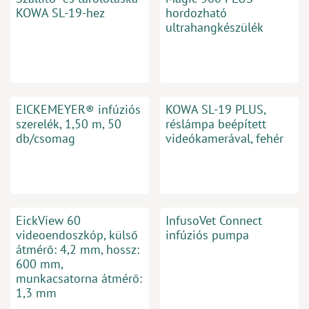
KOWA SL-19-hez
hordozható
ultrahangkészülék
EICKEMEYER® infúziós
KOWA SL-19 PLUS,
szerelék, 1,50 m, 50
réslámpa beépített
db/csomag
videókamerával, fehér
EickView 60
InfusoVet Connect
videoendoszkóp, külső
infúziós pumpa
átmérő: 4,2 mm, hossz:
600 mm,
munkacsatorna átmérő:
1,3 mm