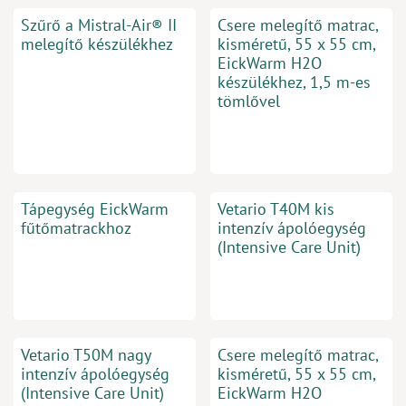
Szűrő a Mistral-Air® II
Csere melegítő matrac,
melegítő készülékhez
kisméretű, 55 x 55 cm,
EickWarm H2O
készülékhez, 1,5 m-es
tömlővel
Tápegység EickWarm
Vetario T40M kis
fűtőmatrackhoz
intenzív ápolóegység
(Intensive Care Unit)
Vetario T50M nagy
Csere melegítő matrac,
intenzív ápolóegység
kisméretű, 55 x 55 cm,
(Intensive Care Unit)
EickWarm H2O