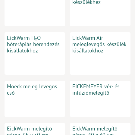
készülékhez
EickWarm H₂O
EickWarm Air
hőterápiás berendezés
meleglevegős készülék
kisállatokhoz
kisállatokhoz
Moeck meleg levegős
EICKEMEYER vér- és
cső
infúziómelegítő
EickWarm melegítő
EickWarm melegítő
párna, 65 x 50 cm
párna, 40 x 30 cm