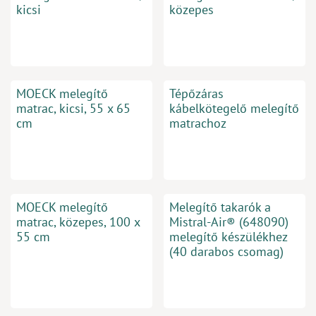
kicsi
közepes
MOECK melegítő
Tépőzáras
matrac, kicsi, 55 x 65
kábelkötegelő melegítő
cm
matrachoz
MOECK melegítő
Melegítő takarók a
matrac, közepes, 100 x
Mistral-Air® (648090)
55 cm
melegítő készülékhez
(40 darabos csomag)