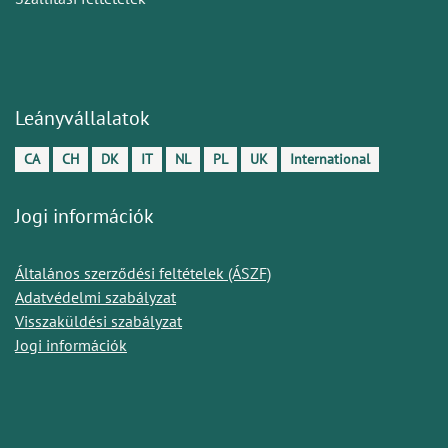
Leányvállalatok
CA
CH
DK
IT
NL
PL
UK
International
Jogi információk
Általános szerződési feltételek (ÁSZF)
Adatvédelmi szabályzat
Visszaküldési szabályzat
Jogi információk