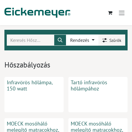
Kihagyás és továbblépés a tartalomhoz
Rendezés
Szűrők
Hőszabályozás
Infravörös hőlámpa,
Tartó infravörös
150 watt
hőlámpához
MOECK mosóháló
MOECK mosóháló
melegítő matracokhoz,
melegítő matracokhoz,