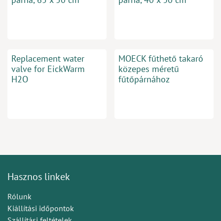
Replacement water
MOECK fűthető takaró
valve for EickWarm
közepes méretű
H2O
fűtőpárnához
Hasznos linkek
Rólunk
Kiállítási időpontok
Szállítási feltételek