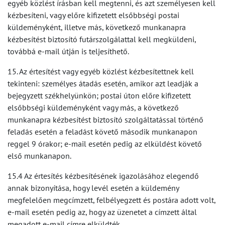
egyéb közlést írásban kell megtenni, és azt személyesen kell
kézbesíteni, vagy előre kifizetett elsőbbségi postai
küldeményként, illetve más, következő munkanapra
kézbesítést biztosító futárszolgálattal kell megküldeni,
továbbá e-mail útján is teljesíthető.
15. Az értesítést vagy egyéb közlést kézbesítettnek kell
tekinteni: személyes átadás esetén, amikor azt leadják a
bejegyzett székhelyünkön; postai úton előre kifizetett
elsőbbségi küldeményként vagy más, a következő
munkanapra kézbesítést biztosító szolgáltatással történő
feladás esetén a feladást követő második munkanapon
reggel 9 órakor; e-mail esetén pedig az elküldést követő
első munkanapon.
15.4 Az értesítés kézbesítésének igazolásához elegendő
annak bizonyítása, hogy levél esetén a küldemény
megfelelően megcímzett, felbélyegzett és postára adott volt,
e-mail esetén pedig az, hogy az üzenetet a címzett által
megadott e-mail címre elküldték.