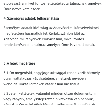
elolvasására, mivel fontos feltételeket tartalmaznak, amelyek
Önre nézve kötelezőek.
4. Személyes adatok felhasználása
Személyes adatait kizárólag az Adatvédelmi irányelveinknek
megfelelően használjuk fel. Kérjük, szánjon időt az
Adatvédelmi irányelvek elolvasására, mivel fontos
rendelkezéseket tartalmaz, amelyek Önre is vonatkoznak.
5. A felek megértése
5.1 Ön megerősíti, hogy jogosultsággal rendelkezik bármely
olyan vállalkozás képviseletére, amelynek nevében
weboldalunkat Termékek vásárlására használja.
5.2 Jelen Feltételek, valamint minden olyan dokumentum
vagy irányelv, amely kifejezetten hivatkozva van bennük,
képezi az Ön és köztünk létrejött teljes megállapodást, és