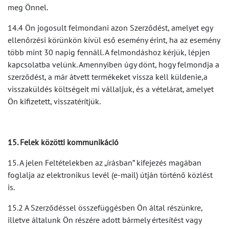
meg Önnel.
14.4 Ön jogosult felmondani azon Szerződést, amelyet egy
ellenőrzési körünkön kívül eső esemény érint, ha az esemény
több mint 30 napig fennáll. A felmondáshoz kérjük, lépjen
kapcsolatba velünk. Amennyiben úgy dönt, hogy felmondja a
szerződést, a már átvett termékeket vissza kell küldenie,a
visszaküldés költségeit mi vállaljuk, és a vételárat, amelyet
Ön kifizetett, visszatérítjük.
15. Felek közötti kommunikáció
15. A jelen Feltételekben az „írásban” kifejezés magában
foglalja az elektronikus levél (e-mail) útján történő közlést
is.
15.2 A Szerződéssel összefüggésben Ön által részünkre,
illetve általunk Ön részére adott bármely értesítést vagy