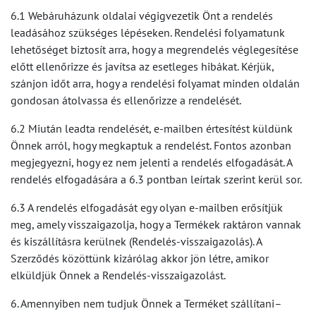
6.1 Webáruházunk oldalai végigvezetik Önt a rendelés
leadásához szükséges lépéseken. Rendelési folyamatunk
lehetőséget biztosít arra, hogy a megrendelés véglegesítése
előtt ellenőrizze és javítsa az esetleges hibákat. Kérjük,
szánjon időt arra, hogy a rendelési folyamat minden oldalán
gondosan átolvassa és ellenőrizze a rendelését.
6.2 Miután leadta rendelését, e-mailben értesítést küldünk
Önnek arról, hogy megkaptuk a rendelést. Fontos azonban
megjegyezni, hogy ez nem jelenti a rendelés elfogadását. A
rendelés elfogadására a 6.3 pontban leírtak szerint kerül sor.
6.3 A rendelés elfogadását egy olyan e-mailben erősítjük
meg, amely visszaigazolja, hogy a Termékek raktáron vannak
és kiszállításra kerülnek (Rendelés-visszaigazolás). A
Szerződés közöttünk kizárólag akkor jön létre, amikor
elküldjük Önnek a Rendelés-visszaigazolást.
6. Amennyiben nem tudjuk Önnek a Terméket szállítani–