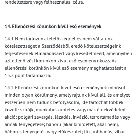
rendeltetésre vagy felhasználási célra.
14. Ellenőrzési körünkön kívül eső események
14.1 Nem tartozunk felelősséggel és nem vállalunk
kötelezettséget a Szerződésből eredő kötelezettségeink
teljesítésének elmaradásáért vagy késedelméért, amennyiben
azt ellenőrzési körünkön kívül eső esemény okozzaAz
ellenőrzési körünkön kívül eső esemény meghatározását a
15.2 pont tartalmazza.
14.2 Ellenőrzési körünkön kívül eső eseménynek minősül
minden olyan körülmény, amely rajtunk kívül áll, és amelyet
ésszerűen nem tudunk befolyásolni, ide tartozhat többek
között: sztrájk, munkabeszüntetés vagy más érdekvédelmi
akció; polgári zavargás, lázadás, invázió, terrortámadás vagy
annak fenyegetése; háború (akár kihirdetett, akár nem),
háborús fenyegetés vagy előkészület; tűz, robbanás, vihar,