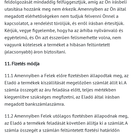
feldolgozását mindaddig felfüggesztjük, amíg az Ön írásbeli
utasítása hozzánk meg nem érkezik. Amennyiben az Ön által
megadott elérhetőségeken nem tudjuk felvenni Önnel a
kapcsolatot, a rendelést töröljük, és erről írásban értesítjük.
Kérjük, vegye figyelembe, hogy ha az árhiba nyilvánvaló és
egyértelmű, és Ön azt ésszerűen felismerhette volna, nem
vagyunk kötelesek a terméket a hibásan feltüntetett
(alacsonyabb) áron biztosítani.
11. Fizetés módja
11.1 Amennyiben a Felek előre fizetésben állapodtak meg, az
Eladó a termékek kiszállítását megelőzően számlát állít ki. A
számla összegét az áru feladása előtt, teljes mértékben
kiegyenlítve szükséges megfizetni, az Eladó által írásban
megadott bankszámlaszámra.
11.2 Amennyiben Felek utólagos fizetésben állapodnak meg,
az Eladó a termékek feladását követően állítja ki a számlát. A
számla összegét a számlán feltüntetett fizetési határidőn