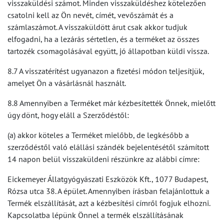
visszaküldési számot. Minden visszaküldéshez kötelezően
csatolni kell az Ön nevét, címét, vevőszámát és a
számlaszámot. A visszaküldött árut csak akkor tudjuk
elfogadni, ha a lezárás sértetlen, és a terméket az összes
tartozék csomagolásával együtt, jó állapotban küldi vissza.
8.7 A visszatérítést ugyanazon a fizetési módon teljesítjük,
amelyet Ön a vásárlásnál használt.
8.8 Amennyiben a Terméket már kézbesítették Önnek, mielőtt
úgy dönt, hogy eláll a Szerződéstől:
(a) akkor köteles a Terméket mielőbb, de legkésőbb a
szerződéstől való elállási szándék bejelentésétől számított
14 napon belül visszaküldeni részünkre az alábbi címre:
Eickemeyer Állatgyógyászati Eszközök Kft., 1077 Budapest,
Rózsa utca 38. A épület. Amennyiben írásban felajánlottuk a
Termék elszállítását, azt a kézbesítési címről fogjuk elhozni.
Kapcsolatba lépünk Önnel a termék elszállításának