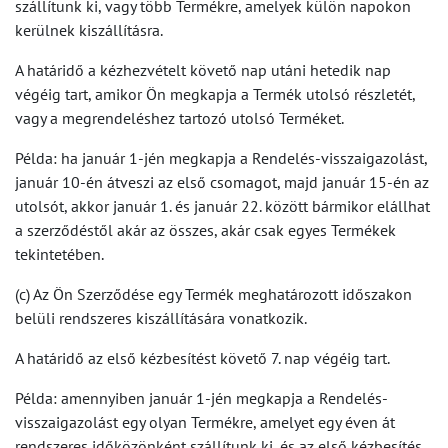
szállítunk ki, vagy több Termékre, amelyek külön napokon
kerülnek kiszállításra.
A határidő a kézhezvételt követő nap utáni hetedik nap
végéig tart, amikor Ön megkapja a Termék utolsó részletét,
vagy a megrendeléshez tartozó utolsó Terméket.
Példa: ha január 1-jén megkapja a Rendelés-visszaigazolást,
január 10-én átveszi az első csomagot, majd január 15-én az
utolsót, akkor január 1. és január 22. között bármikor elállhat
a szerződéstől akár az összes, akár csak egyes Termékek
tekintetében.
(c) Az Ön Szerződése egy Termék meghatározott időszakon
belüli rendszeres kiszállítására vonatkozik.
A határidő az első kézbesítést követő 7. nap végéig tart.
Példa: amennyiben január 1-jén megkapja a Rendelés-
visszaigazolást egy olyan Termékre, amelyet egy éven át
rendszeres időközönként szállítunk ki, és az első kézbesítés