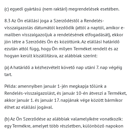
(c) egyedi gyártású (nem raktári) megrendelések esetében.
8.3 Az Ön elállási joga a Szerződéstől a Rendelés-
visszaigazolás dátumától kezdődik (attól a naptól, amikor e-
mailben visszaigazoljuk a rendelésének elfogadását), ekkor
jön létre a Szerződés Ön és közöttünk. Az elállási határidő
ezután attól függ, hogy Ön milyen Terméket rendelt és az
hogyan került kiszállításra, az alábbiak szerint:
(a) A határidő a kézhezvételt követő nap utáni 7. nap végéig
tart.
Példa: amennyiben január 1-jén megkapja tőlünk a
Rendelés-visszaigazolást, és január 10-én átveszi a Terméket,
akkor január 1. és január 17. napjának vége között bármikor
élhet az elállási jogával.
(b) Az Ön Szerződése az alábbiak valamelyikére vonatkozik:
egy Termékre, amelyet több részletben, különböző napokon