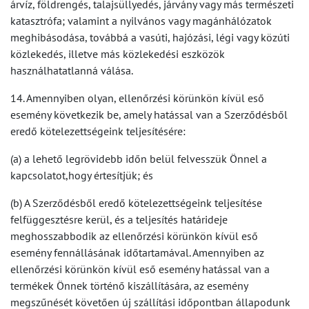
árvíz, földrengés, talajsüllyedés, járvány vagy más természeti
katasztrófa; valamint a nyilvános vagy magánhálózatok
meghibásodása, továbbá a vasúti, hajózási, légi vagy közúti
közlekedés, illetve más közlekedési eszközök
használhatatlanná válása.
14. Amennyiben olyan, ellenőrzési körünkön kívül eső
esemény következik be, amely hatással van a Szerződésből
eredő kötelezettségeink teljesítésére:
(a) a lehető legrövidebb időn belül felvesszük Önnel a
kapcsolatot,hogy értesítjük; és
(b) A Szerződésből eredő kötelezettségeink teljesítése
felfüggesztésre kerül, és a teljesítés határideje
meghosszabbodik az ellenőrzési körünkön kívül eső
esemény fennállásának időtartamával. Amennyiben az
ellenőrzési körünkön kívül eső esemény hatással van a
termékek Önnek történő kiszállítására, az esemény
megszűnését követően új szállítási időpontban állapodunk