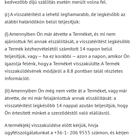
kedvezőbb díjú szállítás esetén merült volna fel.
(c) A visszatérítést a lehető leghamarabb, de legkésőbb az
alábbi határidőkön belül teljesítjük:
(i) Amennyiben Ön már átvette a Terméket, és mi nem
ajánlottuk fel annak elszállítását, a visszatérítést legkésőbb
a Termék kézhezvételétől számított 14 napon belül
teljesítjük, vagy — ha ez korábbi — azon a napon, amikor Ön
igazolja felénk, hogy a Terméket visszaküldte. A Termék
visszaküldésének módjáról a 8.8 pontban talál részletes
információt.
(ii) Amennyiben Ön még nem vette át a Terméket, vagy már
átvette, de mi már felajánlottuk annak elszállítását: a
visszatérítést legkésőbb 14 nappal azután teljesítjük, hogy
Ön értesített minket a szerződéstől való elállásról.
A termék(ek) visszaküldése előtt kérjük, hívja
ügyfélszolgálatunkat a +36-1- 206 9555 számon, és kérjen