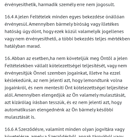
érvényesíthetik, harmadik személy erre nem jogosult.
16.4 A jelen Feltételek minden egyes bekezdése önállóan
érvényesül. Amennyiben bármely bíróság vagy illetékes
hatóság úgy dönt, hogy ezek közül valamelyik jogellenes
vagy nem érvényesíthető, a többi bekezdés teljes mértékben
hatályban marad.
16. Abban az esetben,ha nem követeljük meg Öntől a jelen
Feltételekben vállalt kötelezettségei teljesítését, vagy nem
érvényesítjük Önnel szemben jogainkat, illetve ha ezzel
késlekedünk, az nem jelenti azt, hogy lemondtunk volna
jogainkról, és nem mentesíti Önt kötelezettségei teljesítése
alól. Amennyiben elengedjük az Ön valamely mulasztását,
azt kizárólag írásban tesszük, és ez nem jelenti azt, hogy
automatikusan elengednénk az Ön bármely későbbi
mulasztását is.
16.6 A Szerződésre, valamint minden olyan jogvitára vagy
követelésre, amely a Szerződésből, annak tárgyából vagy