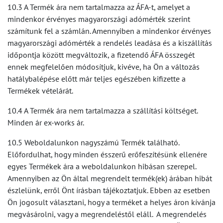
10.3 A Termék ára nem tartalmazza az ÁFA-t, amelyet a
mindenkor érvényes magyarországi adómérték szerint
számítunk fel a számlán. Amennyiben a mindenkor érvényes
magyarországi adómérték a rendelés leadása és a kiszállítás
időpontja között megváltozik, a fizetendő ÁFA összegét
ennek megfelelően módosítjuk, kivéve, ha Ön a változás
hatálybalépése előtt már teljes egészében kifizette a
Termékek vételárát.
10.4 A Termék ára nem tartalmazza a szállítási költséget.
Minden ár ex-works ár.
10.5 Weboldalunkon nagyszámú Termék található.
Előfordulhat, hogy minden ésszerű erőfeszítésünk ellenére
egyes Termékek ára a weboldalunkon hibásan szerepel.
Amennyiben az Ön által megrendelt termék(ek) árában hibát
észlelünk, erről Önt írásban tájékoztatjuk. Ebben az esetben
Ön jogosult választani, hogy a terméket a helyes áron kívánja
megvásárolni, vagy a megrendeléstől eláll. A megrendelés