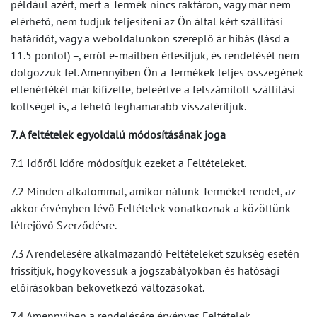
például azért, mert a Termék nincs raktáron, vagy már nem
elérhető, nem tudjuk teljesíteni az Ön által kért szállítási
határidőt, vagy a weboldalunkon szereplő ár hibás (lásd a
11.5 pontot) –, erről e-mailben értesítjük, és rendelését nem
dolgozzuk fel. Amennyiben Ön a Termékek teljes összegének
ellenértékét már kifizette, beleértve a felszámított szállítási
költséget is, a lehető leghamarabb visszatérítjük.
7. A feltételek egyoldalú módosításának joga
7.1 Időről időre módosítjuk ezeket a Feltételeket.
7.2 Minden alkalommal, amikor nálunk Terméket rendel, az
akkor érvényben lévő Feltételek vonatkoznak a közöttünk
létrejövő Szerződésre.
7.3 A rendelésére alkalmazandó Feltételeket szükség esetén
frissítjük, hogy kövessük a jogszabályokban és hatósági
előírásokban bekövetkező változásokat.
7.4 Amennyiben a rendelésére érvényes Feltételek