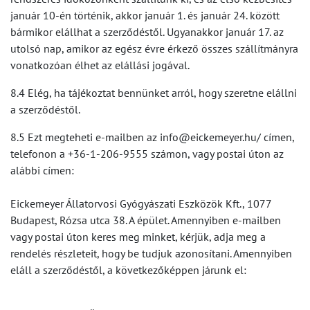
január 10-én történik, akkor január 1. és január 24. között
bármikor elállhat a szerződéstől. Ugyanakkor január 17. az
utolsó nap, amikor az egész évre érkező összes szállítmányra
vonatkozóan élhet az elállási jogával.
8.4 Elég, ha tájékoztat bennünket arról, hogy szeretne elállni
a szerződéstől.
8.5 Ezt megteheti e-mailben az info@eickemeyer.hu/ címen,
telefonon a +36-1-206-9555 számon, vagy postai úton az
alábbi címen:
Eickemeyer Állatorvosi Gyógyászati Eszközök Kft., 1077
Budapest, Rózsa utca 38. A épület. Amennyiben e-mailben
vagy postai úton keres meg minket, kérjük, adja meg a
rendelés részleteit, hogy be tudjuk azonosítani. Amennyiben
eláll a szerződéstől, a következőképpen járunk el: