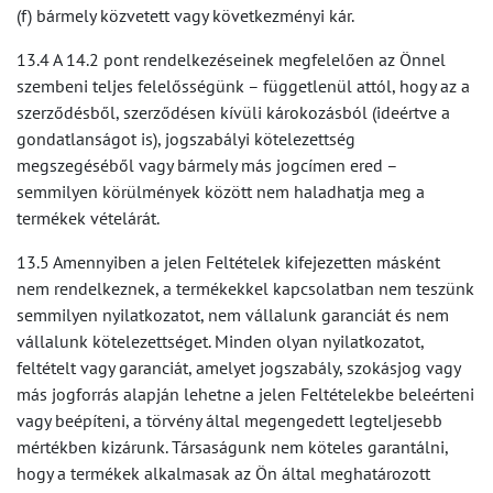
(f) bármely közvetett vagy következményi kár.
13.4 A 14.2 pont rendelkezéseinek megfelelően az Önnel
szembeni teljes felelősségünk – függetlenül attól, hogy az a
szerződésből, szerződésen kívüli károkozásból (ideértve a
gondatlanságot is), jogszabályi kötelezettség
megszegéséből vagy bármely más jogcímen ered –
semmilyen körülmények között nem haladhatja meg a
termékek vételárát.
13.5 Amennyiben a jelen Feltételek kifejezetten másként
nem rendelkeznek, a termékekkel kapcsolatban nem teszünk
semmilyen nyilatkozatot, nem vállalunk garanciát és nem
vállalunk kötelezettséget. Minden olyan nyilatkozatot,
feltételt vagy garanciát, amelyet jogszabály, szokásjog vagy
más jogforrás alapján lehetne a jelen Feltételekbe beleérteni
vagy beépíteni, a törvény által megengedett legteljesebb
mértékben kizárunk. Társaságunk nem köteles garantálni,
hogy a termékek alkalmasak az Ön által meghatározott