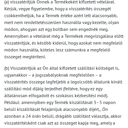
(a) visszatérítjük Önnek a Termékekért kifizetett vételárat.
Kérjük, vegye figyelembe, hogy a visszatérítés összegét
csökkenthetjük, ha a Termék értéke azért lett alacsonyabb,
mert nem rendeltetésszerűen használta vagy kezelte, olyan
módon, ahogyan azt egy boltban sem engednék meg.
Amennyiben a vételárat még a Termékek megvizsgálása előtt
visszatérítjük, és később kiderül, hogy azokat nem megfelelő
módon használta, köteles lesz számunkra a megfelelő
összeget megtéríteni.
(b) Visszatérítjük az Ön által kifizetett szállítási költséget is,
ugyanakkor – a jogszabályoknak megfelelően – a
visszatérítés összege legfeljebb a legolcsóbb általunk kínált
szállítási mód díjáig terjedhet (feltéve, hogy ez egy
általánosan elfogadott és szokásos kézbesítési mód).
Például: amennyiben egy Termék kiszállítását 3–5 napon
belüli kiszállítását felajánljuk alacsonyabb díjért,, Ön
azonban a 24 órán belüli, drágább szállítást választja, akkor
visszatérítésként csak azt az összeget kapja meg, amely a