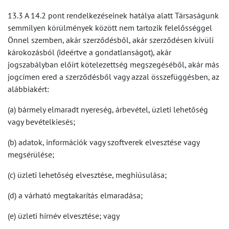
13.3 A 14.2 pont rendelkezéseinek hatálya alatt Társaságunk
semmilyen körülmények között nem tartozik felelősséggel
Önnel szemben, akár szerződésből, akár szerződésen kívüli
károkozásból (ideértve a gondatlanságot), akár
jogszabályban előírt kötelezettség megszegéséből, akár más
jogcímen ered a szerződésből vagy azzal összefüggésben, az
alábbiakért:
(a) bármely elmaradt nyereség, árbevétel, üzleti lehetőség
vagy bevételkiesés;
(b) adatok, információk vagy szoftverek elvesztése vagy
megsérülése;
(c) üzleti lehetőség elvesztése, meghiúsulása;
(d) a várható megtakarítás elmaradása;
(e) üzleti hírnév elvesztése; vagy