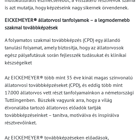
multikulturális eszmecseréből; a visszatérő résztvevők száma
is azt mutatja, hogy képzéseink nagy sikernek örvendenek.
EICKEMEYER® állatorvosi tanfolyamok – a legmodernebb
szakmai továbbképzések
A folyamatos szakmai továbbképzés (CPD) egy állandó
tanulási folyamat, amely biztosítja, hogy az állatorvosok
egész pályafutásuk során fejlesszék tudásukat és klinikai
készségeiket
Az EICKEMEYER® több mint 35 éve kínál magas színvonalú
állatorvosi továbbképzéseket (CPD), és eddig több mint
17.000 állatorvos vett részt tanfolyamainkon a németországi
Tuttlingenben. Büszkék vagyunk arra, hogy a világ
élvonalába tartozó állatorvos előadók tartják
továbbképzéseinket – tanítva, motiválva és inspirálva
résztvevőinket.
Az EICKEMEYER® továbbképzéseken előadások,