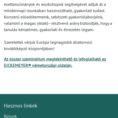
esettanulmányok és workshopok segítségével adjuk át a
mindennapi munkában hasznosítható, gyakorlati tudást.
Korszerű előadótermeink, sebészeti gyakorlólaborjaink,
valamint a magas oktató–résztvevő arány biztosítják, hogy a
tanulás kényelmes, gyakorlati és élvezetes legyen.
Szeretettel várjuk Európa legnagyobb állatorvosi
továbbképző központjában!
Az összes szeminárium megtekinthető és lefoglalható az
EICKEMEYER® németországi oldalán.
Hasznos linkek
Rólunk