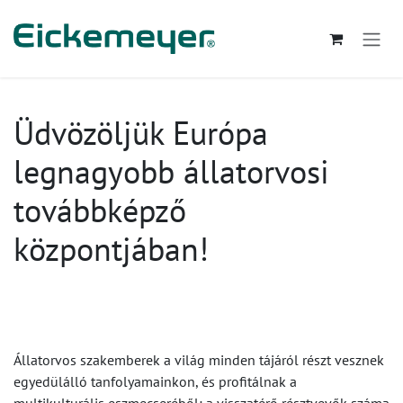
Kihagyás és továbblépés a tartalomhoz
Üdvözöljük Európa
legnagyobb állatorvosi
továbbképző
központjában!
Állatorvos szakemberek a világ minden tájáról részt vesznek
egyedülálló tanfolyamainkon, és profitálnak a