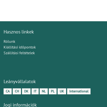
Hasznos linkek
Rólunk
Kiállítási időpontok
Szállítási feltételek
Leányvállalatok
CA
CH
DK
IT
NL
PL
UK
International
Jogi információk