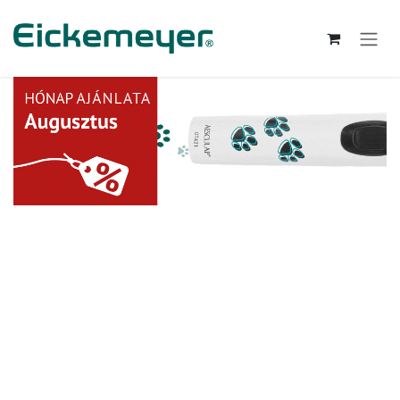
Kihagyás és továbblépés a tartalomhoz