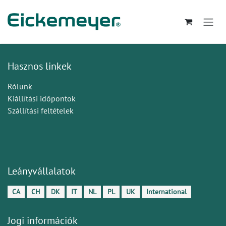
Kihagyás és továbblépés a tartalomhoz
Hasznos linkek
Rólunk
Kiállítási időpontok
Szállítási feltételek
Leányvállalatok
CA
CH
DK
IT
NL
PL
UK
International
Jogi információk