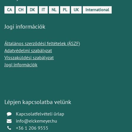
CA
CH
DK
IT
NL
PL
UK
International
Jogi információk
Általános szerződési feltételek (ÁSZF)
Adatvédelmi szabályzat
Visszaküldési szabályzat
Jogi információk
Lépjen kapcsolatba velünk
Kapcsolatfelvételi űrlap
info@eickemeyer.hu
+36 1 206 9555