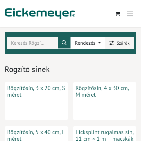
Kihagyás és továbblépés a tartalomhoz
Rendezés
Szűrők
Rögzítő sínek
Rögzítősín, 3 x 20 cm, S
Rögzítősín, 4 x 30 cm,
méret
M méret
Rögzítősín, 5 x 40 cm, L
Eicksplint rugalmas sín,
méret
11 cm × 1 m – macskák