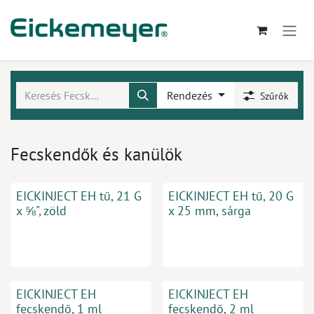
Kihagyás és továbblépés a tartalomhoz
Rendezés
Szűrők
Fecskendők és kanülök
EICKINJECT EH tű, 21 G
EICKINJECT EH tű, 20 G
x ⅝", zöld
x 25 mm, sárga
EICKINJECT EH
EICKINJECT EH
fecskendő, 1 ml
fecskendő, 2 ml