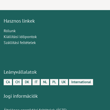
Hasznos linkek
Rólunk
Kiállítási időpontok
Szállítási feltételek
Leányvállalatok
CA
CH
DK
IT
NL
PL
UK
International
Jogi információk