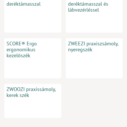
deréktámasszal
deréktámasszal és
lábvezérléssel
SCORE® Ergo
ZWEEZI praxiszsámoly,
ergonomikus
nyeregszék
kezelőszék
ZWOOZI praxissámoly,
kerek szék