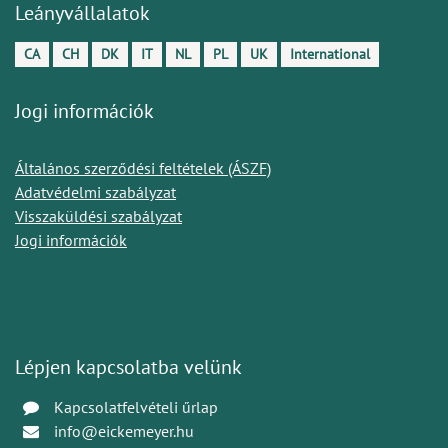
Leányvállalatok
CA
CH
DK
IT
NL
PL
UK
International
Jogi információk
Általános szerződési feltételek (ÁSZF)
Adatvédelmi szabályzat
Visszaküldési szabályzat
Jogi információk
Lépjen kapcsolatba velünk
Kapcsolatfelvételi űrlap
info@eickemeyer.hu