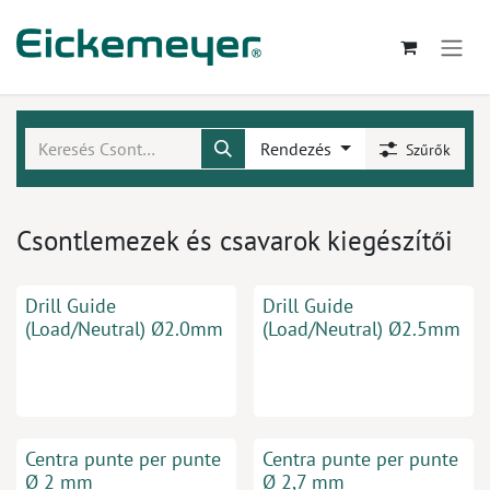
Kihagyás és továbblépés a tartalomhoz
Rendezés
Szűrők
Csontlemezek és csavarok kiegészítői
Drill Guide
Drill Guide
(Load/Neutral) Ø2.0mm
(Load/Neutral) Ø2.5mm
Centra punte per punte
Centra punte per punte
Ø 2 mm
Ø 2,7 mm