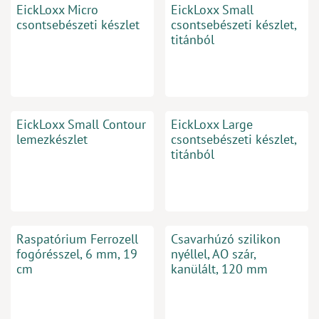
EickLoxx Micro
EickLoxx Small
csontsebészeti készlet
csontsebészeti készlet,
titánból
EickLoxx Small Contour
EickLoxx Large
lemezkészlet
csontsebészeti készlet,
titánból
Raspatórium Ferrozell
Csavarhúzó szilikon
fogórésszel, 6 mm, 19
nyéllel, AO szár,
cm
kanülált, 120 mm