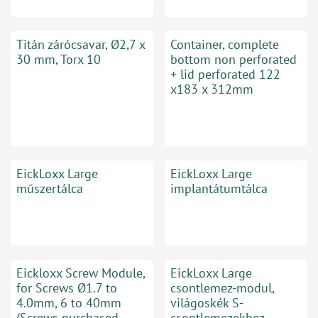
Titán zárócsavar, Ø2,7 x
Container, complete
30 mm, Torx 10
bottom non perforated
+ lid perforated 122
x183 x 312mm
EickLoxx Large
EickLoxx Large
műszertálca
implantátumtálca
Eickloxx Screw Module,
EickLoxx Large
for Screws Ø1.7 to
csontlemez-modul,
4.0mm, 6 to 40mm
világoskék S-
(Screws purchased
csontlemezekhez