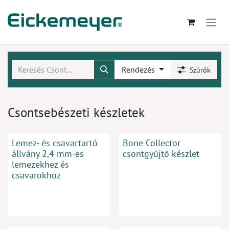
Kihagyás és továbblépés a tartalomhoz
Rendezés
Szűrők
Csontsebészeti készletek
Lemez- és csavartartó
Bone Collector
állvány 2,4 mm-es
csontgyűjtő készlet
lemezekhez és
csavarokhoz