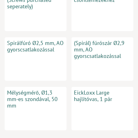
seperately)
Spirálfúró Ø2,5 mm, AO
(Spirál) fúrószár Ø2,9
gyorscsatlakozással
mm, AO
gyorscsatlakozással
Mélységmérő, Ø1,3
EickLoxx Large
mm-es szondával, 50
hajlítóvas, 1 pár
mm