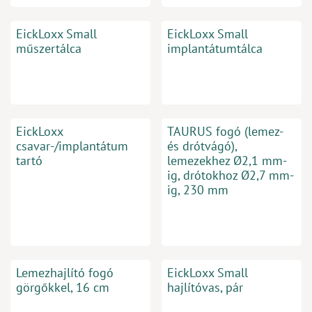
EickLoxx Small
EickLoxx Small
műszertálca
implantátumtálca
EickLoxx
TAURUS fogó (lemez-
csavar-/implantátum
és drótvágó),
tartó
lemezekhez Ø2,1 mm-
ig, drótokhoz Ø2,7 mm-
ig, 230 mm
Lemezhajlító fogó
EickLoxx Small
görgőkkel, 16 cm
hajlítóvas, pár