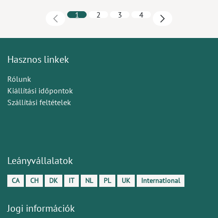
1
2
3
4
Hasznos linkek
Rólunk
Kiállítási időpontok
Szállítási feltételek
Leányvállalatok
CA
CH
DK
IT
NL
PL
UK
International
Jogi információk