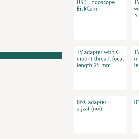
USB Endoscope
T
EickCam
w
3
TV adapter with C-
T
mount thread, focal
m
length 25 mm
l
BNC adapter –
B
aljzat (női)