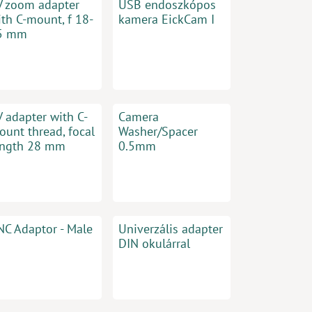
V zoom adapter
USB endoszkópos
ith C-mount, f 18-
kamera EickCam I
5 mm
V adapter with C-
Camera
ount thread, focal
Washer/Spacer
ength 28 mm
0.5mm
NC Adaptor - Male
Univerzális adapter
DIN okulárral