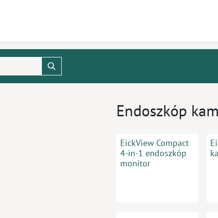
mékek
CPD
Ügyfélszolgálat
Állások
Endoszkóp kam
EickView Compact
E
4-in-1 endoszkóp
k
monitor