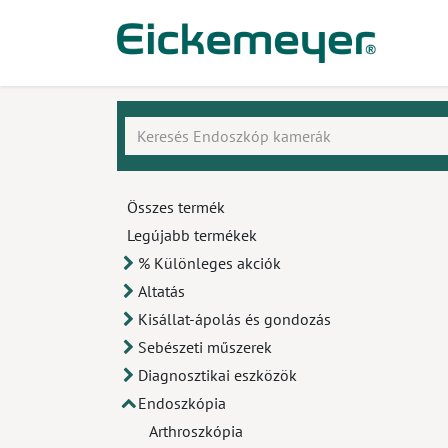
Kihagyás és továbblépés a tartalomhoz
​Ter
Összes termék
Legújabb termékek
% Különleges akciók
Altatás
Kisállat-ápolás és gondozás
Sebészeti műszerek
Diagnosztikai eszközök
Endoszkópia
Arthroszkópia