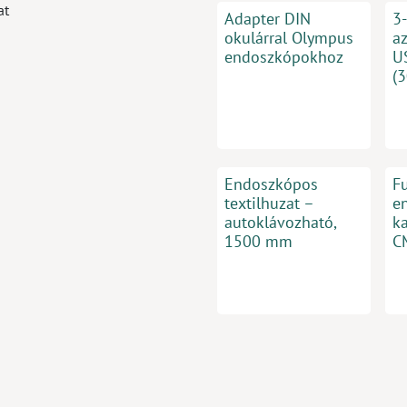
at
Adapter DIN
3
okulárral Olympus
a
endoszkópokhoz
U
(
Endoszkópos
F
textilhuzat –
e
autoklávozható,
k
1500 mm
C