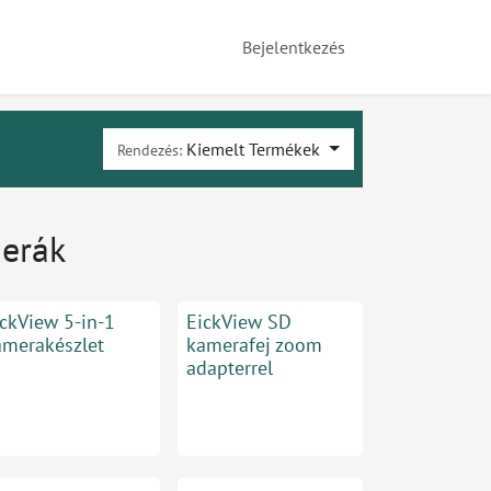
Bejelentkezés
Kiemelt Termékek
Rendezés:
erák
ickView 5-in-1
EickView SD
amerakészlet
kamerafej zoom
adapterrel