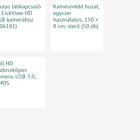
-utas lábkapcsoló
Kameravédő huzat,
z EickView HD
egyszer
SB kamerához
használatos, 150 ×
306181)
8 cm, steril (50 db)
ull HD
ndoszkópos
amera, USB 3.0,
MOS