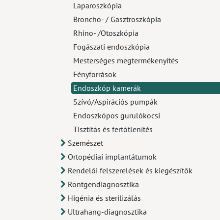
Laparoszkópia
Broncho- / Gasztroszkópia
Rhino- /Otoszkópia
Fogászati endoszkópia
Mesterséges megtermékenyítés
Fényforrások
Endoszkóp kamerák
Szívó/Aspirációs pumpák
Endoszkópos gurulókocsi
Tisztítás és fertőtlenítés
Szemészet
Ortopédiai implantátumok
Rendelői felszerelések és kiegészítők
Röntgendiagnosztika
Higénia és sterilizálás
Ultrahang-diagnosztika