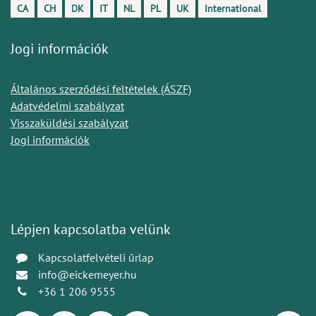
CA
CH
DK
IT
NL
PL
UK
International
Jogi információk
Általános szerződési feltételek (ÁSZF)
Adatvédelmi szabályzat
Visszaküldési szabályzat
Jogi információk
Lépjen kapcsolatba velünk
Kapcsolatfelvételi űrlap
info@eickemeyer.hu
+36 1 206 9555