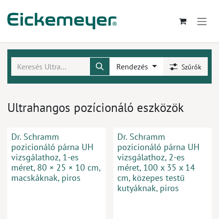
Kihagyás és továbblépés a tartalomhoz
Rendezés
Szűrők
Ultrahangos pozícionáló eszközök
Dr. Schramm
Dr. Schramm
pozicionáló párna UH
pozicionáló párna UH
vizsgálathoz, 1-es
vizsgálathoz, 2-es
méret, 80 × 25 × 10 cm,
méret, 100 x 35 x 14
macskáknak, piros
cm, közepes testű
kutyáknak, piros