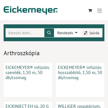
Kihagyás és továbblépés a tartalomhoz
Rendezés
Szűrők
Arthroszkópia
EICKEMEYER® infúziós
EICKEMEYER® infúziós
szerelék, 1,50 m, 50
hosszabbító, 1,50 m, 50
db/csomag
db/csomag
EICKINJECT EH tű, 20 G
WILLIGER raspatórium,