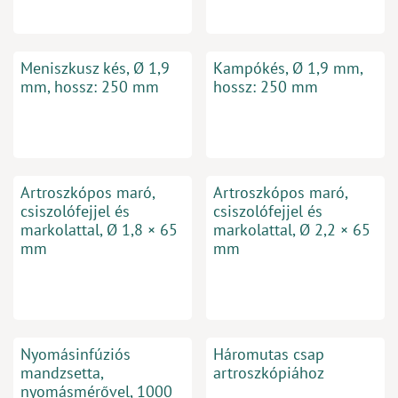
Meniszkusz kés, Ø 1,9
Kampókés, Ø 1,9 mm,
mm, hossz: 250 mm
hossz: 250 mm
Artroszkópos maró,
Artroszkópos maró,
csiszolófejjel és
csiszolófejjel és
markolattal, Ø 1,8 × 65
markolattal, Ø 2,2 × 65
mm
mm
Nyomásinfúziós
Háromutas csap
mandzsetta,
artroszkópiához
nyomásmérővel, 1000