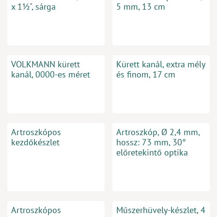
x 1½", sárga
5 mm, 13 cm
VOLKMANN kürett
Kürett kanál, extra mély
kanál, 0000-es méret
és finom, 17 cm
Artroszkópos
Artroszkóp, Ø 2,4 mm,
kezdőkészlet
hossz: 73 mm, 30°
előretekintő optika
Artroszkópos
Műszerhüvely-készlet, 4