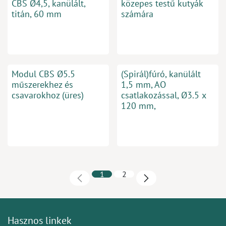
CBS Ø4,5, kanülált,
közepes testű kutyák
titán, 60 mm
számára
Modul CBS Ø5.5
(Spirál)fúró, kanülált
műszerekhez és
1,5 mm, AO
csavarokhoz (üres)
csatlakozással, Ø3.5 x
120 mm,
1
2
Hasznos linkek