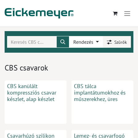
Kihagyás és továbblépés a tartalomhoz
Rendezés
Szűrők
CBS csavarok
CBS kanülált
CBS tálca
kompressziós csavar
implantátumokhoz és
készlet, alap készlet
műszerekhez, üres
Csavarhúzó szilikon
Lemez- és csavarfogó