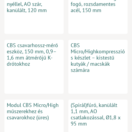
nyéllel, AO szár,
fogó, rozsdamentes
kanülált, 120 mm
acél, 150 mm
CBS csavarhossz-mérő
CBS
eszköz, 150 mm, 0,9–
Micro/Highkompresszió
1,6 mm átmérőjű K-
s készlet – kistestű
drótokhoz
kutyák / macskák
számára
Modul CBS Micro/High
(Spirál)fúró, kanülált
műszerekhez és
1,1 mm, AO
csavarokhoz (üres)
csatlakozással, Ø1,8 x
95 mm