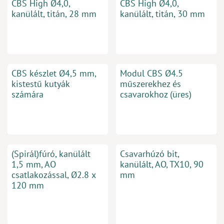
CBS High Ø4,0,
CBS High Ø4,0,
kanülált, titán, 28 mm
kanülált, titán, 30 mm
CBS készlet Ø4,5 mm,
Modul CBS Ø4.5
kistestű kutyák
műszerekhez és
számára
csavarokhoz (üres)
(Spirál)fúró, kanülált
Csavarhúzó bit,
1,5 mm, AO
kanülált, AO, TX10, 90
csatlakozással, Ø2.8 x
mm
120 mm