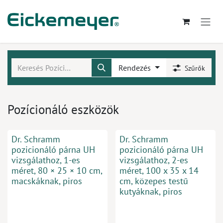
Kihagyás és továbblépés a tartalomhoz
Rendezés
Szűrők
Pozícionáló eszközök
Dr. Schramm
Dr. Schramm
pozicionáló párna UH
pozicionáló párna UH
vizsgálathoz, 1-es
vizsgálathoz, 2-es
méret, 80 × 25 × 10 cm,
méret, 100 x 35 x 14
macskáknak, piros
cm, közepes testű
kutyáknak, piros