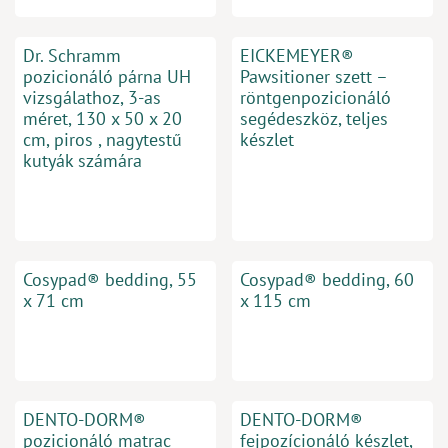
Dr. Schramm
EICKEMEYER®
pozicionáló párna UH
Pawsitioner szett –
vizsgálathoz, 3-as
röntgenpozicionáló
méret, 130 x 50 x 20
segédeszköz, teljes
cm, piros , nagytestű
készlet
kutyák számára
Cosypad® bedding, 55
Cosypad® bedding, 60
x 71 cm
x 115 cm
DENTO-DORM®
DENTO-DORM®
pozicionáló matrac
fejpozícionáló készlet,