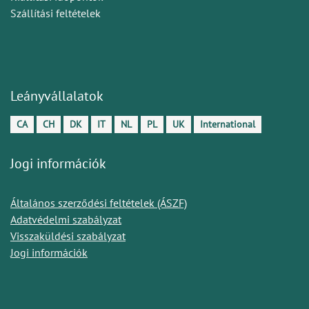
Szállítási feltételek
Leányvállalatok
CA
CH
DK
IT
NL
PL
UK
International
Jogi információk
Általános szerződési feltételek (ÁSZF)
Adatvédelmi szabályzat
Visszaküldési szabályzat
Jogi információk