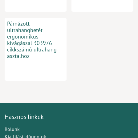
Párnázott
ultrahangbetét
ergonomikus
kivágással 303976
cikkszámú ultrahang
asztalhoz
Hasznos linkek
Rólunk
Kiállítási időpontok