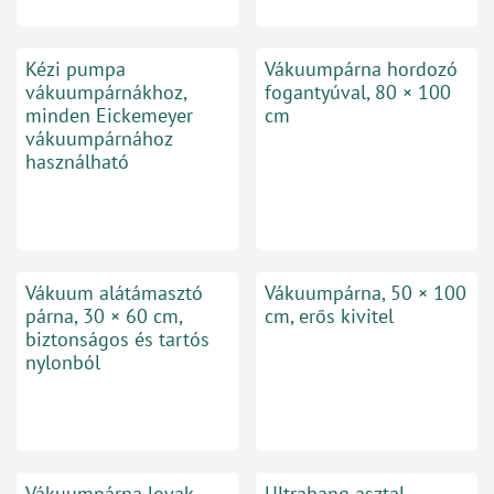
Kézi pumpa
Vákuumpárna hordozó
vákuumpárnákhoz,
fogantyúval, 80 × 100
minden Eickemeyer
cm
vákuumpárnához
használható
Vákuum alátámasztó
Vákuumpárna, 50 × 100
párna, 30 × 60 cm,
cm, erős kivitel
biztonságos és tartós
nylonból
Vákuumpárna lovak
Ultrahang asztal