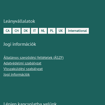
Leányvállalatok
CA
CH
DK
IT
NL
PL
UK
International
Jogi információk
Általános szerződési feltételek (ÁSZF)
Adatvédelmi szabályzat
Visszaküldési szabályzat
Jogi információk
Lépjen kapcsolatba velünk