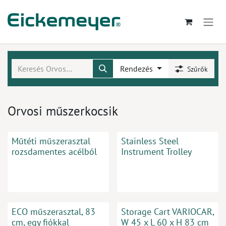
Kihagyás és továbblépés a tartalomhoz
Rendezés
Szűrők
Orvosi műszerkocsik
Műtéti műszerasztal
Stainless Steel
rozsdamentes acélból
Instrument Trolley
ECO műszerasztal, 83
Storage Cart VARIOCAR,
cm, egy fiókkal
W 45 x L 60 x H 83 cm