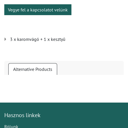
Vegye fel a kapcsolatot velünk
3 x karomvágó + 1 x kesztyű
Alternative Products
Hasznos linkek
Rólunk