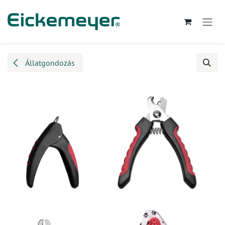
Kihagyás és továbblépés a tartalomhoz
Állatgondozás