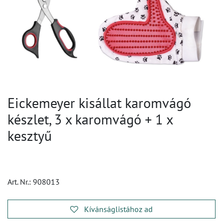
Eickemeyer kisállat karomvágó
készlet, 3 x karomvágó + 1 x
kesztyű
Art. Nr.:
908013
Kívánságlistához ad