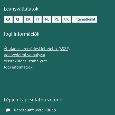
Leányvállalatok
CA
CH
DK
IT
NL
PL
UK
International
Jogi információk
Általános szerződési feltételek (ÁSZF)
Adatvédelmi szabályzat
Visszaküldési szabályzat
Jogi információk
Lépjen kapcsolatba velünk
Kapcsolatfelvételi űrlap