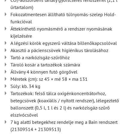
CO₂-abszorbens tartály gyorscserés rendszerrel (2,1 l
űrtartalom)
Fokozatmentesen állítható túlnyomás-szelep Hold-
funkcióval
Áttekinthető nyomásmérő a rendszer nyomásának
kijelzésére
A légzési körök egyszerű váltása billenőkapcsolóval
Akasztó a pácienscsövek higiénikus tárolásához
Tartó a narkózisgáz-szűrőhöz
Tároló kosár a tartozékok számára
Állvány 4 könnyen futó görgővel
Méretek (cm): sz 45 × mé 58 × ma 131
Súly: kb. 34 kg
Tartozékok: felső tálca oxigénkoncentrátorhoz,
betegcsövek (koaxiális / nyitott rendszer), lélegeztető
ballonszett (0,5 l, 1 l és 2 l) és narkózisgáz-szűrő
elszívócsővel
7 kg alatti betegekhez rendelje meg a Bain rendszert
(21309514 + 21309513)