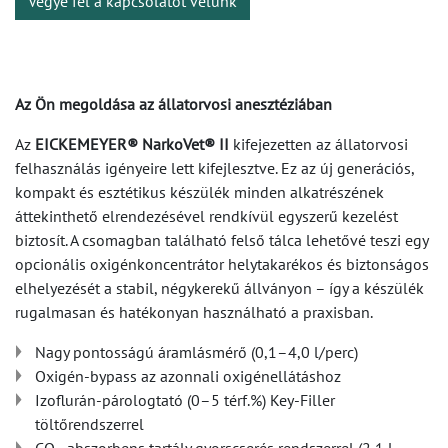
Vegye fel a kapcsolatot velünk
Az Ön megoldása az állatorvosi anesztéziában
Az
EICKEMEYER® NarkoVet® II
kifejezetten az állatorvosi
felhasználás igényeire lett kifejlesztve. Ez az új generációs,
kompakt és esztétikus készülék minden alkatrészének
áttekinthető elrendezésével rendkívül egyszerű kezelést
biztosít. A csomagban található felső tálca lehetővé teszi egy
opcionális oxigénkoncentrátor helytakarékos és biztonságos
elhelyezését a stabil, négykerekű állványon – így a készülék
rugalmasan és hatékonyan használható a praxisban.
Nagy pontosságú áramlásmérő (0,1–4,0 l/perc)
Oxigén-bypass az azonnali oxigénellátáshoz
Izoflurán-párologtató (0–5 térf.%) Key-Filler
töltőrendszerrel