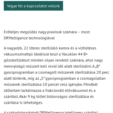
Vegye fel a kapcsolatot velünk
Erőteljes megoldás nagy praxisok számára – most
DRYtelligence technológiával
A nagyobb, 22 literes sterilizáló kamra és a vízhűtéses
vákuumszivattyú ideálissá teszi a Vacuklav 44 B+
gőzsterilizátort minden olyan rendelő számára, ahol nagy
mennyiségű műszert kell rövid idő alatt sterilizálni. A „B”
gyorsprogramban a csomagolt műszerek sterilizálása 20 perc
alatt történik, míg az „S” gyorsprogramban a csomagolatlan
műszerek sterilizálása 10 percet vesz igénybe. Mindkét
időtartam tartalmazza a frakcionált elővákuumot és a
szárítást. Akár 9 kg töltet biztonságos sterilizálása és
szárítása is lehetséges.
A szabadalmaztatott DRYtelligence intelligens szárítási