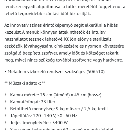
rendszer egyedi algoritmusai a töltet méretétől függetlenül a
lehető legrövidebb szárítási időt biztosítják.
Az innovatív színes érintőképernyő segít elkerülni a hibás
kezelést. A menük könnyen áttekinthetők és intuitív
használatot tesznek lehetővé. Külön előny a sterilizált
eszközök jóváhagyására, címkézésére és nyomon követésére
szolgáló beépített szoftver, amely időt és költséget takarít
meg, mivel nincs szükség további szoftverre vagy hardverre.
• Meladem vízkezelő rendszer szükséges (506510)
** Műszaki adatok: **
Kamra mérete: 25 cm (átmérő) × 45 cm (hossz)
Kamratérfogat: 23 liter
Betölthető mennyiség: 9 kg műszer / 2,5 kg textil
Tápellátás: 220–240 V, 50–60 Hz
Teljesítményfelvétel: 3400 W
Szükséges hely: minimum 60 cm mély munkafelület