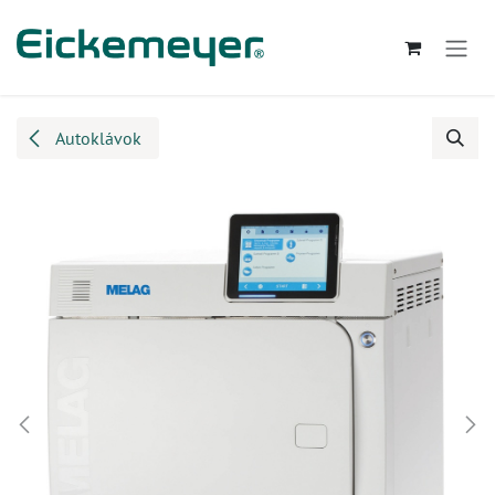
Kihagyás és továbblépés a tartalomhoz
Autoklávok