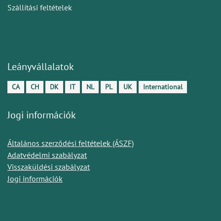
Szállítási feltételek
Leányvállalatok
CA
CH
DK
IT
NL
PL
UK
International
Jogi információk
Általános szerződési feltételek (ÁSZF)
Adatvédelmi szabályzat
Visszaküldési szabályzat
Jogi információk