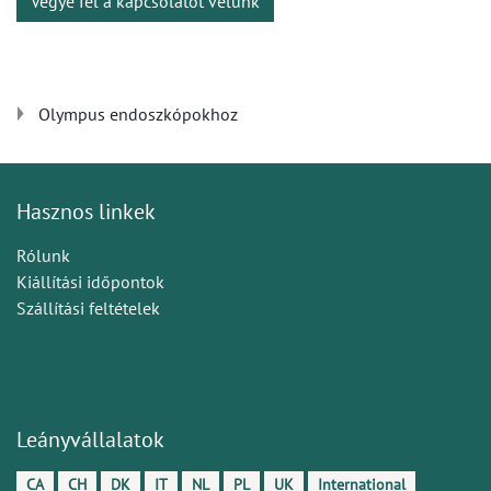
Vegye fel a kapcsolatot velünk
Olympus endoszkópokhoz
Hasznos linkek
Rólunk
Kiállítási időpontok
Szállítási feltételek
Leányvállalatok
CA
CH
DK
IT
NL
PL
UK
International