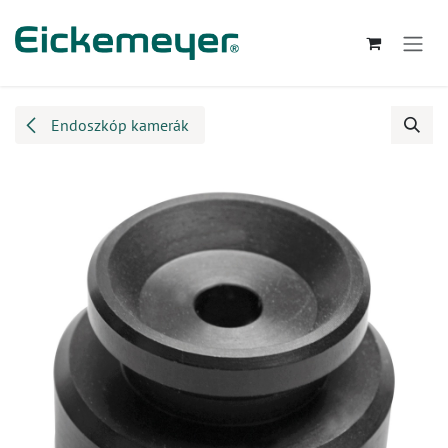
Kihagyás és továbblépés a tartalomhoz
Endoszkóp kamerák