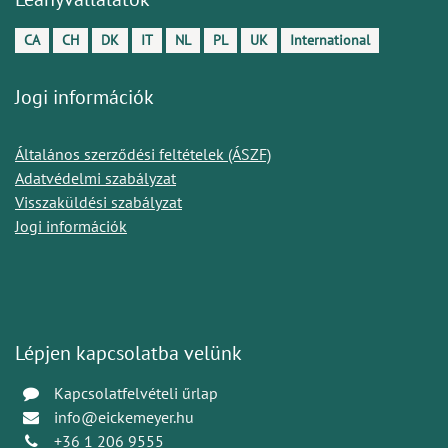
CA
CH
DK
IT
NL
PL
UK
International
Jogi információk
Általános szerződési feltételek (ÁSZF)
Adatvédelmi szabályzat
Visszaküldési szabályzat
Jogi információk
Lépjen kapcsolatba velünk
Kapcsolatfelvételi űrlap
info@eickemeyer.hu
+36 1 206 9555