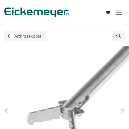
Kihagyás és továbblépés a tartalomhoz
Arthroszkópia