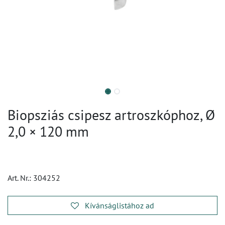
Biopsziás csipesz artroszkóphoz, Ø
2,0 × 120 mm
Art. Nr.:
304252
Kívánságlistához ad