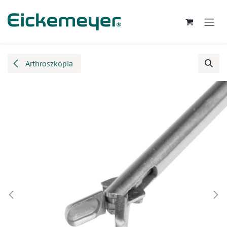
Kihagyás és továbblépés a tartalomhoz
Arthroszkópia