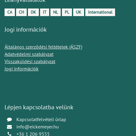
CA
CH
DK
IT
NL
PL
UK
International
Jogi információk
Általános szerződési feltételek (ÁSZF)
Adatvédelmi szabályzat
Visszaküldési szabályzat
Jogi információk
Lépjen kapcsolatba velünk
Kapcsolatfelvételi űrlap
info@eickemeyer.hu
+36 1 206 9555