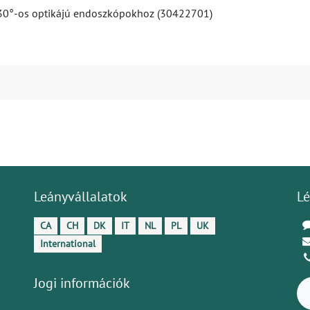
 30°-os optikájú endoszkópokhoz (30422701)
Leányvállalatok
Lé
CA
CH
DK
IT
NL
PL
UK
International
Jogi információk