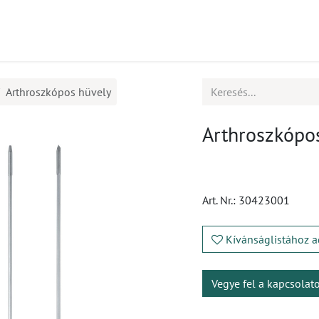
mékek
CPD
Ügyfélszolgálat
Állások
Arthroszkópos hüvely
Arthroszkópo
Art. Nr.:
30423001
Kívánságlistához a
Vegye fel a kapcsolat