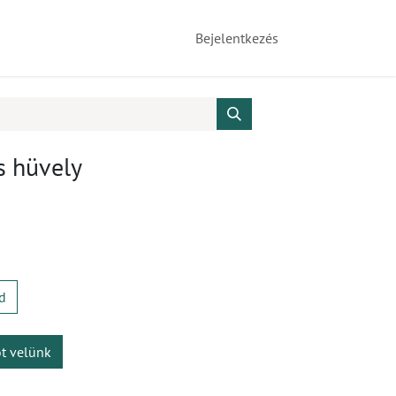
Bejelentkezés
s hüvely
d
ot velünk