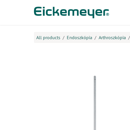
Kihagyás és továbblépés a tartalomhoz
​Ter
All products
Endoszkópia
Arthroszkópia