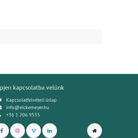
pjen kapcsolatba velünk
Kapcsolatfelvételi űrlap
info@eickemeyer.hu
+36 1 206 9555