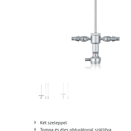
Két szeleppel
Tompa és éles obturátorral szállítva