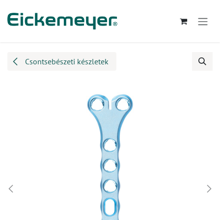
Kihagyás és továbblépés a tartalomhoz
Csontsebészeti készletek