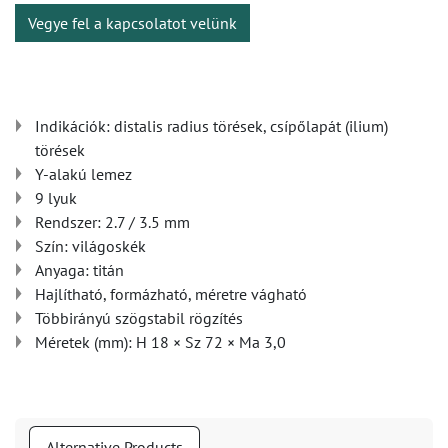
Vegye fel a kapcsolatot velünk
Indikációk: distalis radius törések, csípőlapát (ilium)
törések
Y-alakú lemez
9 lyuk
Rendszer: 2.7 / 3.5 mm
Szín: világoskék
Anyaga: titán
Hajlítható, formázható, méretre vágható
Többirányú szögstabil rögzítés
Méretek (mm): H 18 × Sz 72 × Ma 3,0
Alternative Products