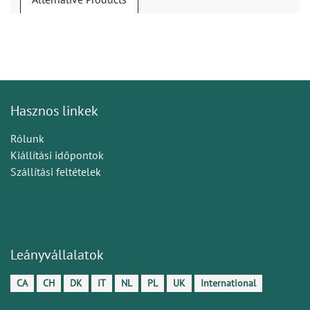
Hasznos linkek
Rólunk
Kiállítási időpontok
Szállítási feltételek
Leányvállalatok
CA
CH
DK
IT
NL
PL
UK
International