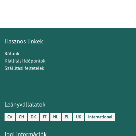
Hasznos linkek
Rólunk
Kiállítási időpontok
Szállítási feltételek
Leányvállalatok
CA
CH
DK
IT
NL
PL
UK
International
Jogi információk