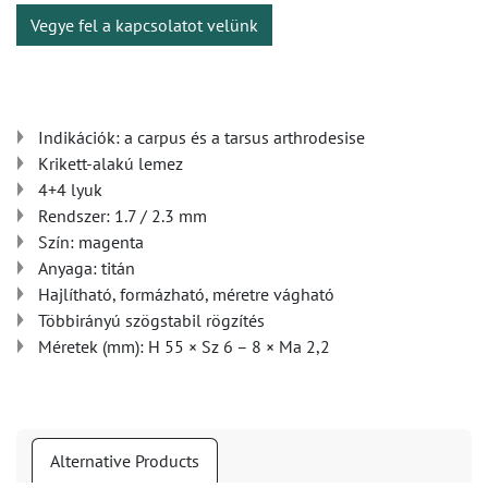
Vegye fel a kapcsolatot velünk
Indikációk: a carpus és a tarsus arthrodesise
Krikett-alakú lemez
4+4 lyuk
Rendszer: 1.7 / 2.3 mm
Szín: magenta
Anyaga: titán
Hajlítható, formázható, méretre vágható
Többirányú szögstabil rögzítés
Méretek (mm): H 55 × Sz 6 – 8 × Ma 2,2
Alternative Products