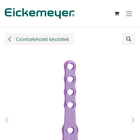
Kihagyás és továbblépés a tartalomhoz
Csontsebészeti készletek