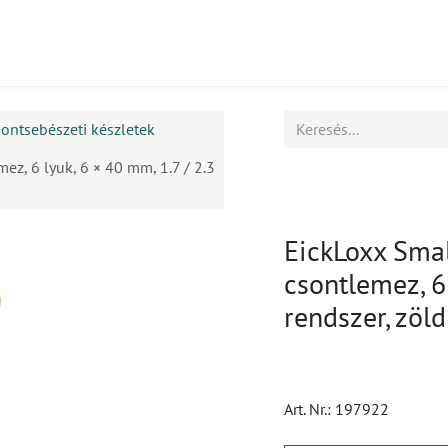
mékek
CPD
Ügyfélszolgálat
Állások
ontsebészeti készletek
ez, 6 lyuk, 6 × 40 mm, 1.7 / 2.3
EickLoxx Smal
csontlemez, 6 
rendszer, zöld
Art. Nr.:
197922