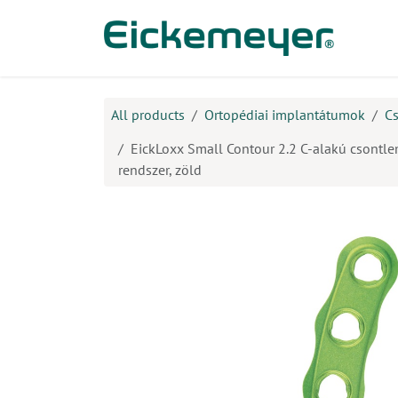
Kihagyás és továbblépés a tartalomhoz
​Ter
All products
Ortopédiai implantátumok
Cs
EickLoxx Small Contour 2.2 C-alakú csontlem
rendszer, zöld