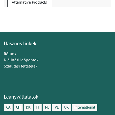
Alternative Products
Hasznos linkek
Rólunk
Kiállítási időpontok
Szállítási feltételek
Leányvállalatok
CA
CH
DK
IT
NL
PL
UK
International