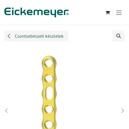
Kihagyás és továbblépés a tartalomhoz
Csontsebészeti készletek