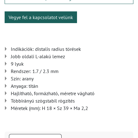
Vegye fel a kapcsolatot velünk
Indikációk: distalis radius törések
Jobb oldali L-alakú lemez
9 lyuk
Rendszer: 1.7 / 2.3 mm
Szín: arany
Anyaga: titán
Hajlítható, formázható, méretre vágható
Többirányú szögstabil rögzítés
Méretek (mm): H 18 × Sz 39 × Ma 2,2