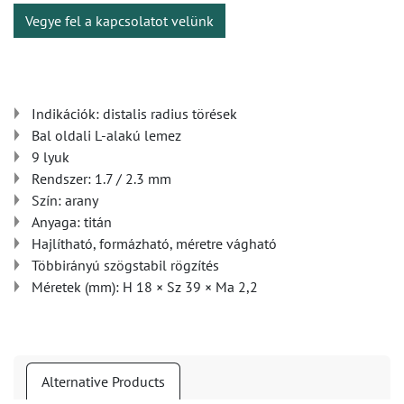
Vegye fel a kapcsolatot velünk
Indikációk: distalis radius törések
Bal oldali L-alakú lemez
9 lyuk
Rendszer: 1.7 / 2.3 mm
Szín: arany
Anyaga: titán
Hajlítható, formázható, méretre vágható
Többirányú szögstabil rögzítés
Méretek (mm): H 18 × Sz 39 × Ma 2,2
Alternative Products