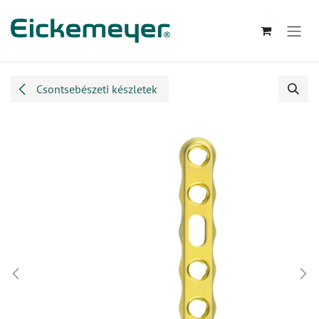
Kihagyás és továbblépés a tartalomhoz
Csontsebészeti készletek