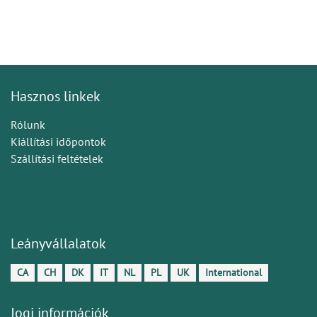
Hasznos linkek
Rólunk
Kiállítási időpontok
Szállítási feltételek
Leányvállalatok
CA
CH
DK
IT
NL
PL
UK
International
Jogi információk