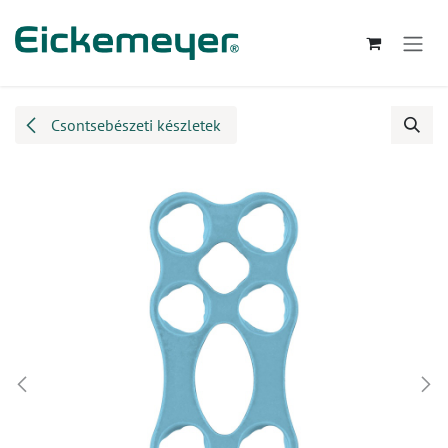
Kihagyás és továbblépés a tartalomhoz
Csontsebészeti készletek