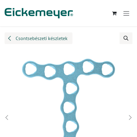
Kihagyás és továbblépés a tartalomhoz
Csontsebészeti készletek