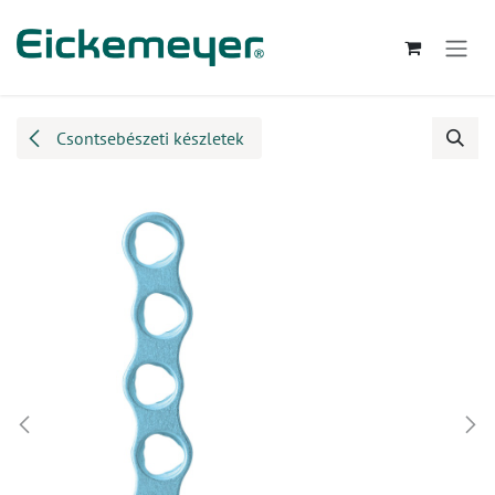
Kihagyás és továbblépés a tartalomhoz
Csontsebészeti készletek