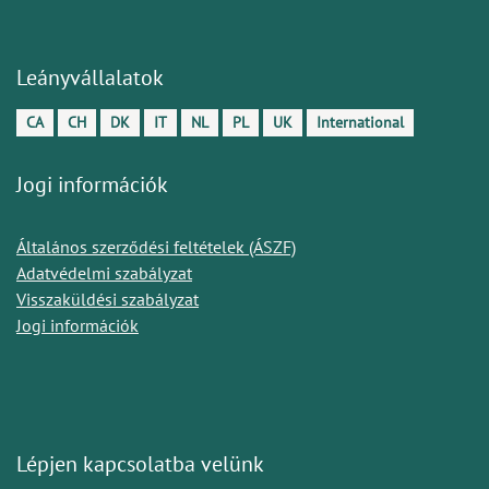
Leányvállalatok
CA
CH
DK
IT
NL
PL
UK
International
Jogi információk
Általános szerződési feltételek (ÁSZF)
Adatvédelmi szabályzat
Visszaküldési szabályzat
Jogi információk
Lépjen kapcsolatba velünk