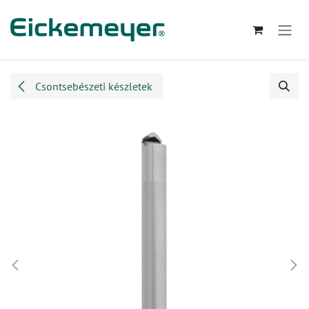
Kihagyás és továbblépés a tartalomhoz
Csontsebészeti készletek