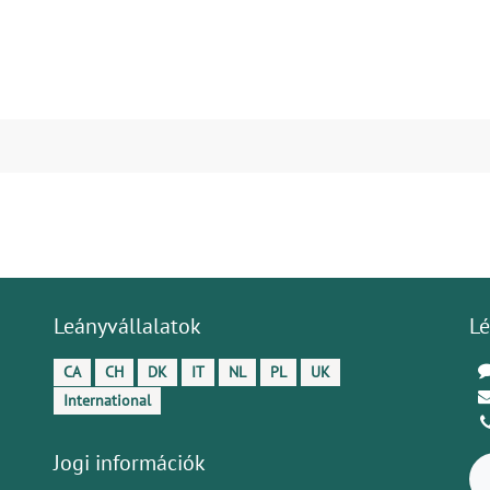
Leányvállalatok
Lé
CA
CH
DK
IT
NL
PL
UK
International
Jogi információk