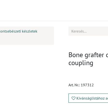
mékek
CPD
Ügyfélszolgálat
Állások
ontsebészeti készletek
Bone grafter 
coupling
Art. Nr.:
197312
Kívánságlistához a