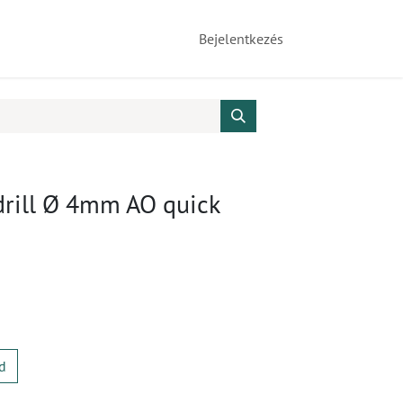
Bejelentkezés
drill Ø 4mm AO quick
d