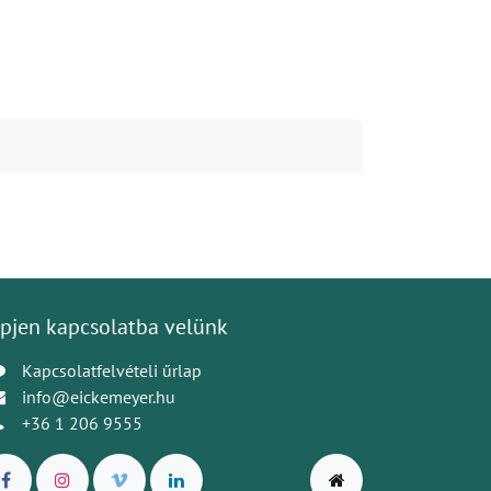
pjen kapcsolatba velünk
Kapcsolatfelvételi űrlap
info@eickemeyer.hu
+36 1 206 9555