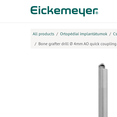
Kihagyás és továbblépés a tartalomhoz
​Ter
All products
Ortopédiai implantátumok
Cs
Bone grafter drill Ø 4mm AO quick coupling