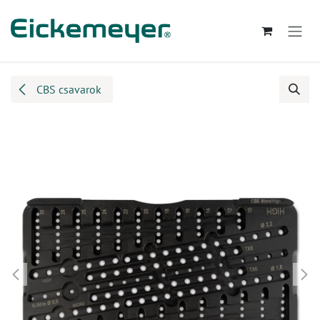
Kihagyás és továbblépés a tartalomhoz
CBS csavarok