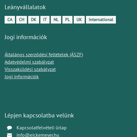
Leányvállalatok
CA
CH
DK
IT
NL
PL
UK
International
Jogi információk
Általános szerződési feltételek (ÁSZF)
Adatvédelmi szabályzat
Visszaküldési szabályzat
Jogi információk
Lépjen kapcsolatba velünk
Kapcsolatfelvételi űrlap
info@eickemeyer.hu