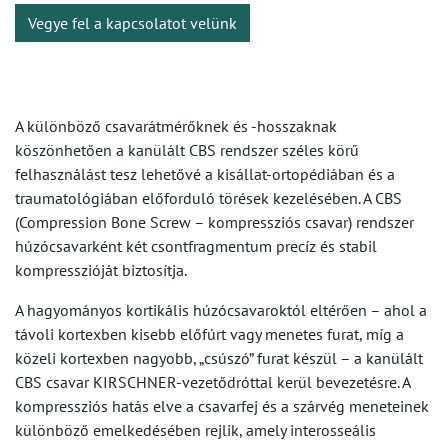
Vegye fel a kapcsolatot velünk
A különböző csavarátmérőknek és -hosszaknak
köszönhetően a kanülált CBS rendszer széles körű
felhasználást tesz lehetővé a kisállat-ortopédiában és a
traumatológiában előforduló törések kezelésében. A CBS
(Compression Bone Screw – kompressziós csavar) rendszer
húzócsavarként két csontfragmentum precíz és stabil
kompresszióját biztosítja.
A hagyományos kortikális húzócsavaroktól eltérően – ahol a
távoli kortexben kisebb előfúrt vagy menetes furat, míg a
közeli kortexben nagyobb, „csúszó” furat készül – a kanülált
CBS csavar KIRSCHNER-vezetődróttal kerül bevezetésre. A
kompressziós hatás elve a csavarfej és a szárvég meneteinek
különböző emelkedésében rejlik, amely interosseális