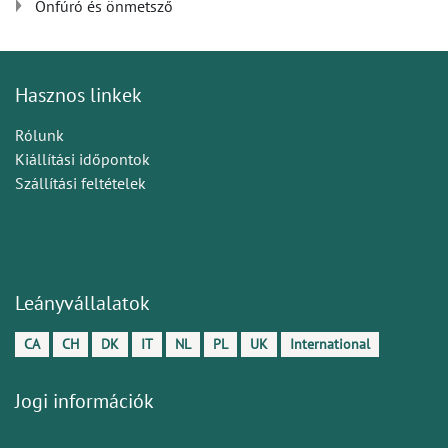
Önfúró és önmetsző
Hasznos linkek
Rólunk
Kiállítási időpontok
Szállítási feltételek
Leányvállalatok
CA
CH
DK
IT
NL
PL
UK
International
Jogi információk