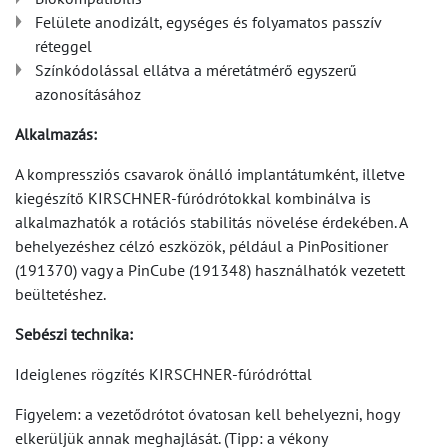
Felülete anodizált, egységes és folyamatos passzív
réteggel
Színkódolással ellátva a méretátmérő egyszerű
azonosításához
Alkalmazás:
A kompressziós csavarok önálló implantátumként, illetve
kiegészítő KIRSCHNER-fúródrótokkal kombinálva is
alkalmazhatók a rotációs stabilitás növelése érdekében. A
behelyezéshez célzó eszközök, például a PinPositioner
(191370) vagy a PinCube (191348) használhatók vezetett
beültetéshez.
Sebészi technika:
Ideiglenes rögzítés KIRSCHNER-fúródróttal
Figyelem: a vezetődrótot óvatosan kell behelyezni, hogy
elkerüljük annak meghajlását. (Tipp: a vékony