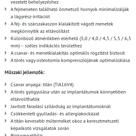
vezetett behelyezéshez
A fejmeneten található önmetsző hornyok minimalizálják
a lágyrész-irritációt
A fej- és szárszakaszon kialakított vágott menetek
megkönnyítik az eltávolítást
Különböző átmérőkben elérhető (3,0 / 4,0 / 4,5 / 5,5 / 6,5
mm) – széles indikációs területhez
A csavar- és menetkialakítás optimális rögzítést biztosít
A törés vagy osteotomia kompressziójának optimalizálása
Műszaki jellemzők:
Csavar anyaga: titán (TiA16V4)
A törés gyógyulása után az implantátumok könnyebben
eltávolíthatók
Javított fáradási szilárdság az implantátumoknál
Csökkentett gyulladás- és allergiakockázat
A titán kevesebb műterméket okoz a keresztmetszeti
képalkotó vizsgálatok során
Biokompatibilis