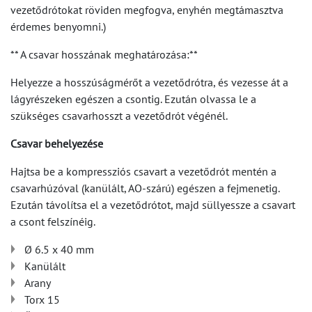
vezetődrótokat röviden megfogva, enyhén megtámasztva
érdemes benyomni.)
** A csavar hosszának meghatározása:**
Helyezze a hosszúságmérőt a vezetődrótra, és vezesse át a
lágyrészeken egészen a csontig. Ezután olvassa le a
szükséges csavarhosszt a vezetődrót végénél.
Csavar behelyezése
Hajtsa be a kompressziós csavart a vezetődrót mentén a
csavarhúzóval (kanülált, AO-szárú) egészen a fejmenetig.
Ezután távolítsa el a vezetődrótot, majd süllyessze a csavart
a csont felszínéig.
Ø 6.5 x 40 mm
Kanülált
Arany
Torx 15