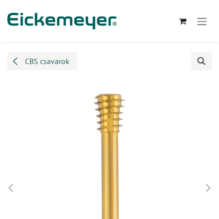
Kihagyás és továbblépés a tartalomhoz
CBS csavarok