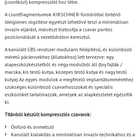
(csontközi) kompressziót hoz létre.
A csontfragmentumok KIRSCHNER-fúródróttal történő
ideiglenes rögzítése egyrészt lehetővé teszi a minimálisan
invazív eljárást, másrészt biztosítja a csavar pontos
pozicionálását a vezetődróton keresztül.
A kanülált CBS rendszer moduláris felépítésű, és különböző
méretű páciensekhez (állatokhoz) lett tervezve: egy
alapeszközkészletből és négy modulból áll (toy fajták /
macska, kis testű kutya, közepes testű kutya és nagy testű
kutya). Az egyes modulok a megfelelő implantátummérethez
szükséges különböző csavarhosszokat és speciális
eszközöket tartalmazzák, amelyek az alapkészletet egészítik
ki.
Titánból készült kompressziós csavarok:
Önfúró és önmetsző
Kanülált kialakítás a minimálisan invazív technikához és a