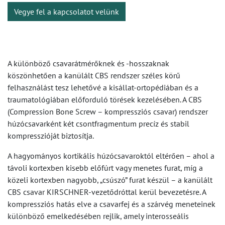
Vegye fel a kapcsolatot velünk
A különböző csavarátmérőknek és -hosszaknak
köszönhetően a kanülált CBS rendszer széles körű
felhasználást tesz lehetővé a kisállat-ortopédiában és a
traumatológiában előforduló törések kezelésében. A CBS
(Compression Bone Screw – kompressziós csavar) rendszer
húzócsavarként két csontfragmentum precíz és stabil
kompresszióját biztosítja.
A hagyományos kortikális húzócsavaroktól eltérően – ahol a
távoli kortexben kisebb előfúrt vagy menetes furat, míg a
közeli kortexben nagyobb, „csúszó” furat készül – a kanülált
CBS csavar KIRSCHNER-vezetődróttal kerül bevezetésre. A
kompressziós hatás elve a csavarfej és a szárvég meneteinek
különböző emelkedésében rejlik, amely interosseális