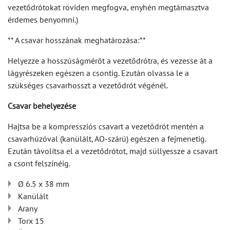
vezetődrótokat röviden megfogva, enyhén megtámasztva
érdemes benyomni.)
** A csavar hosszának meghatározása:**
Helyezze a hosszúságmérőt a vezetődrótra, és vezesse át a
lágyrészeken egészen a csontig. Ezután olvassa le a
szükséges csavarhosszt a vezetődrót végénél.
Csavar behelyezése
Hajtsa be a kompressziós csavart a vezetődrót mentén a
csavarhúzóval (kanülált, AO-szárú) egészen a fejmenetig.
Ezután távolítsa el a vezetődrótot, majd süllyessze a csavart
a csont felszínéig.
Ø 6.5 x 38 mm
Kanülált
Arany
Torx 15