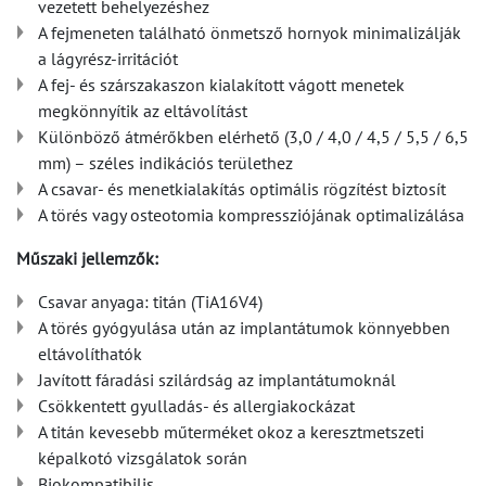
vezetett behelyezéshez
A fejmeneten található önmetsző hornyok minimalizálják
a lágyrész-irritációt
A fej- és szárszakaszon kialakított vágott menetek
megkönnyítik az eltávolítást
Különböző átmérőkben elérhető (3,0 / 4,0 / 4,5 / 5,5 / 6,5
mm) – széles indikációs területhez
A csavar- és menetkialakítás optimális rögzítést biztosít
A törés vagy osteotomia kompressziójának optimalizálása
Műszaki jellemzők:
Csavar anyaga: titán (TiA16V4)
A törés gyógyulása után az implantátumok könnyebben
eltávolíthatók
Javított fáradási szilárdság az implantátumoknál
Csökkentett gyulladás- és allergiakockázat
A titán kevesebb műterméket okoz a keresztmetszeti
képalkotó vizsgálatok során
Biokompatibilis