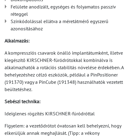
Felülete anodizált, egységes és folyamatos passzív
réteggel
Színkódolással ellátva a méretátmérő egyszerű
azonosításához
Alkalmazás:
A kompressziós csavarok önálló implantátumként, illetve
kiegészítő KIRSCHNER-fúródrótokkal kombinálva is
alkalmazhatók a rotációs stabilitás növelése érdekében. A
behelyezéshez célzó eszközök, például a PinPositioner
(191370) vagy a PinCube (191348) használhatók vezetett
beültetéshez.
Sebészi technika:
Ideiglenes rögzítés KIRSCHNER-fúródróttal
Figyelem: a vezetődrótot óvatosan kell behelyezni, hogy
elkerüljük annak meghajlását. (Tipp: a vékony