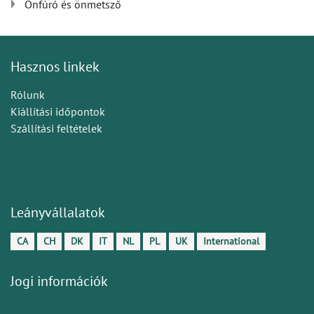
Önfúró és önmetsző
Hasznos linkek
Rólunk
Kiállítási időpontok
Szállítási feltételek
Leányvállalatok
CA
CH
DK
IT
NL
PL
UK
International
Jogi információk