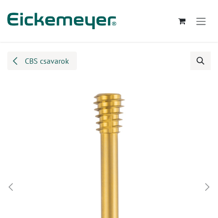
Kihagyás és továbblépés a tartalomhoz
CBS csavarok