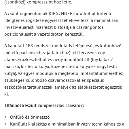
(csontközi) kompressziót hoz létre.
A csontfragmentumok KIRSCHNER-fúródróttal történő
ideiglenes rögzítése egyrészt lehetővé teszi a minimálisan
invazív eljárást, másrészt biztosítja a csavar pontos
pozicionálását a vezetődróton keresztül.
A kanülált CBS rendszer moduláris felépítésű, és különböző
méretű páciensekhez (állatokhoz) lett tervezve: egy
alapeszközkészletből és négy modulból áll (toy fajták /
macska, kis testű kutya, közepes testű kutya és nagy testű
kutya). Az egyes modulok a megfelelő implantátummérethez
szükséges különböző csavarhosszokat és speciális
eszközöket tartalmazzák, amelyek az alapkészletet egészítik
ki.
Titánból készült kompressziós csavarok:
Önfúró és önmetsző
Kanülált kialakítás a minimálisan invazív technikához és a