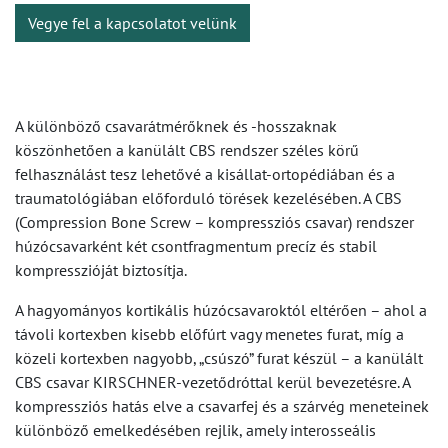
Vegye fel a kapcsolatot velünk
A különböző csavarátmérőknek és -hosszaknak
köszönhetően a kanülált CBS rendszer széles körű
felhasználást tesz lehetővé a kisállat-ortopédiában és a
traumatológiában előforduló törések kezelésében. A CBS
(Compression Bone Screw – kompressziós csavar) rendszer
húzócsavarként két csontfragmentum precíz és stabil
kompresszióját biztosítja.
A hagyományos kortikális húzócsavaroktól eltérően – ahol a
távoli kortexben kisebb előfúrt vagy menetes furat, míg a
közeli kortexben nagyobb, „csúszó” furat készül – a kanülált
CBS csavar KIRSCHNER-vezetődróttal kerül bevezetésre. A
kompressziós hatás elve a csavarfej és a szárvég meneteinek
különböző emelkedésében rejlik, amely interosseális