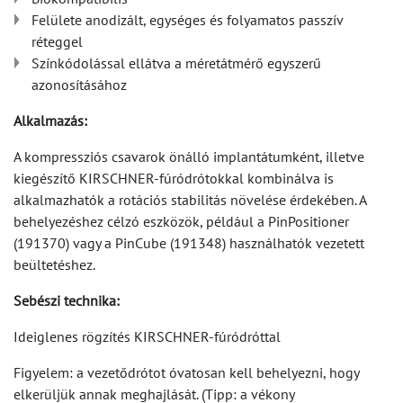
Felülete anodizált, egységes és folyamatos passzív
réteggel
Színkódolással ellátva a méretátmérő egyszerű
azonosításához
Alkalmazás:
A kompressziós csavarok önálló implantátumként, illetve
kiegészítő KIRSCHNER-fúródrótokkal kombinálva is
alkalmazhatók a rotációs stabilitás növelése érdekében. A
behelyezéshez célzó eszközök, például a PinPositioner
(191370) vagy a PinCube (191348) használhatók vezetett
beültetéshez.
Sebészi technika:
Ideiglenes rögzítés KIRSCHNER-fúródróttal
Figyelem: a vezetődrótot óvatosan kell behelyezni, hogy
elkerüljük annak meghajlását. (Tipp: a vékony