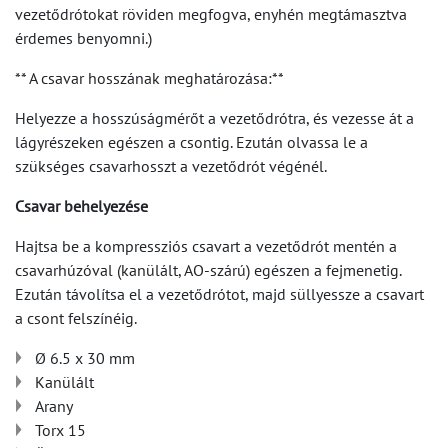
vezetődrótokat röviden megfogva, enyhén megtámasztva
érdemes benyomni.)
** A csavar hosszának meghatározása:**
Helyezze a hosszúságmérőt a vezetődrótra, és vezesse át a
lágyrészeken egészen a csontig. Ezután olvassa le a
szükséges csavarhosszt a vezetődrót végénél.
Csavar behelyezése
Hajtsa be a kompressziós csavart a vezetődrót mentén a
csavarhúzóval (kanülált, AO-szárú) egészen a fejmenetig.
Ezután távolítsa el a vezetődrótot, majd süllyessze a csavart
a csont felszínéig.
Ø 6.5 x 30 mm
Kanülált
Arany
Torx 15