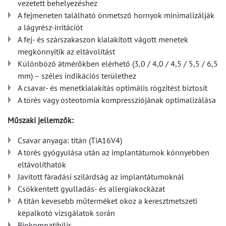
vezetett behelyezéshez
A fejmeneten található önmetsző hornyok minimalizálják
a lágyrész-irritációt
A fej- és szárszakaszon kialakított vágott menetek
megkönnyítik az eltávolítást
Különböző átmérőkben elérhető (3,0 / 4,0 / 4,5 / 5,5 / 6,5
mm) – széles indikációs területhez
A csavar- és menetkialakítás optimális rögzítést biztosít
A törés vagy osteotomia kompressziójának optimalizálása
Műszaki jellemzők:
Csavar anyaga: titán (TiA16V4)
A törés gyógyulása után az implantátumok könnyebben
eltávolíthatók
Javított fáradási szilárdság az implantátumoknál
Csökkentett gyulladás- és allergiakockázat
A titán kevesebb műterméket okoz a keresztmetszeti
képalkotó vizsgálatok során
Biokompatibilis