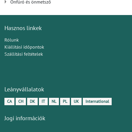
Önfúró és önmetsző
Hasznos linkek
Rólunk
Kiállítási időpontok
Szállítási feltételek
Leányvállalatok
CA
CH
DK
IT
NL
PL
UK
International
Jogi információk