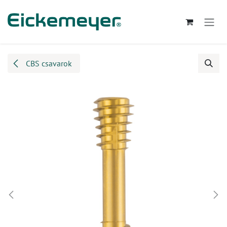
Kihagyás és továbblépés a tartalomhoz
CBS csavarok