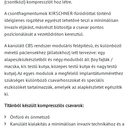
(csontközi) kompressziót hoz létre.
A csontfragmentumok KIRSCHNER-fúródróttal történő
ideiglenes rögzítése egyrészt lehetővé teszi a minimálisan
invazív eljárást, másrészt biztosítja a csavar pontos
pozicionálását a vezetődróton keresztül.
A kanülált CBS rendszer moduláris felépítésű, és különböző
méretű páciensekhez (állatokhoz) lett tervezve: egy
alapeszközkészletből és négy modulból áll (toy fajták /
macska, kis testű kutya, közepes testű kutya és nagy testű
kutya). Az egyes modulok a megfelelő implantátummérethez
szükséges különböző csavarhosszokat és speciális
eszközöket tartalmazzák, amelyek az alapkészletet egészítik
ki.
Titánból készült kompressziós csavarok:
Önfúró és önmetsző
Kanülált kialakítás a minimálisan invazív technikához és a