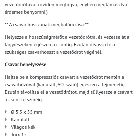
vezetődrótokat röviden megfogva, enyhén megtámasztva
érdemes benyomni.)
** A csavar hosszának meghatározása:**
Helyezze a hosszúságmérőt a vezetődrótra, és vezesse át a
lágyrészeken egészen a csontig. Ezután olvassa le a
szükséges csavarhosszt a vezetődrót végénél.
Csavar behelyezése
Hajtsa be a kompressziós csavart a vezetődrót mentén a
csavarhúzóval (kanülált, AO-szárú) egészen a fejmenetig.
Ezután távolítsa el a vezetődrótot, majd süllyessze a csavart
a csont felszínéig.
Ø 5.5 x 55 mm
Kanülált
Világos kék
Torx 15