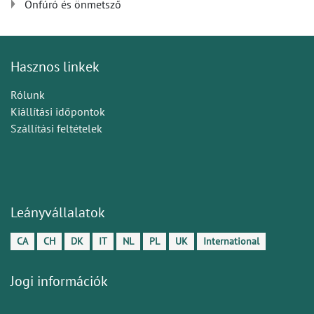
Önfúró és önmetsző
Hasznos linkek
Rólunk
Kiállítási időpontok
Szállítási feltételek
Leányvállalatok
CA
CH
DK
IT
NL
PL
UK
International
Jogi információk