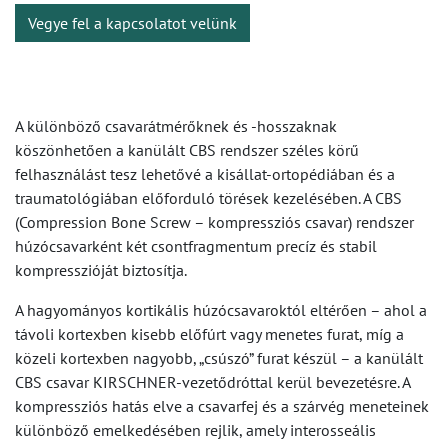
Vegye fel a kapcsolatot velünk
A különböző csavarátmérőknek és -hosszaknak
köszönhetően a kanülált CBS rendszer széles körű
felhasználást tesz lehetővé a kisállat-ortopédiában és a
traumatológiában előforduló törések kezelésében. A CBS
(Compression Bone Screw – kompressziós csavar) rendszer
húzócsavarként két csontfragmentum precíz és stabil
kompresszióját biztosítja.
A hagyományos kortikális húzócsavaroktól eltérően – ahol a
távoli kortexben kisebb előfúrt vagy menetes furat, míg a
közeli kortexben nagyobb, „csúszó” furat készül – a kanülált
CBS csavar KIRSCHNER-vezetődróttal kerül bevezetésre. A
kompressziós hatás elve a csavarfej és a szárvég meneteinek
különböző emelkedésében rejlik, amely interosseális