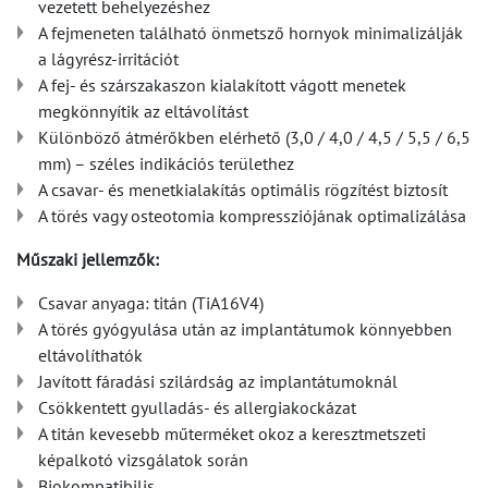
vezetett behelyezéshez
A fejmeneten található önmetsző hornyok minimalizálják
a lágyrész-irritációt
A fej- és szárszakaszon kialakított vágott menetek
megkönnyítik az eltávolítást
Különböző átmérőkben elérhető (3,0 / 4,0 / 4,5 / 5,5 / 6,5
mm) – széles indikációs területhez
A csavar- és menetkialakítás optimális rögzítést biztosít
A törés vagy osteotomia kompressziójának optimalizálása
Műszaki jellemzők:
Csavar anyaga: titán (TiA16V4)
A törés gyógyulása után az implantátumok könnyebben
eltávolíthatók
Javított fáradási szilárdság az implantátumoknál
Csökkentett gyulladás- és allergiakockázat
A titán kevesebb műterméket okoz a keresztmetszeti
képalkotó vizsgálatok során
Biokompatibilis