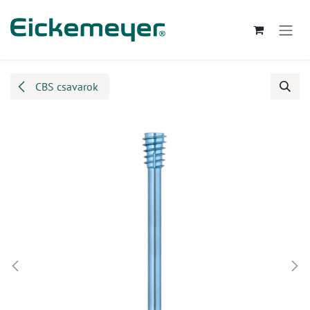
Kihagyás és továbblépés a tartalomhoz
CBS csavarok