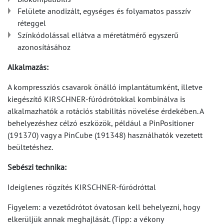
Felülete anodizált, egységes és folyamatos passzív
réteggel
Színkódolással ellátva a méretátmérő egyszerű
azonosításához
Alkalmazás:
A kompressziós csavarok önálló implantátumként, illetve
kiegészítő KIRSCHNER-fúródrótokkal kombinálva is
alkalmazhatók a rotációs stabilitás növelése érdekében. A
behelyezéshez célzó eszközök, például a PinPositioner
(191370) vagy a PinCube (191348) használhatók vezetett
beültetéshez.
Sebészi technika:
Ideiglenes rögzítés KIRSCHNER-fúródróttal
Figyelem: a vezetődrótot óvatosan kell behelyezni, hogy
elkerüljük annak meghajlását. (Tipp: a vékony