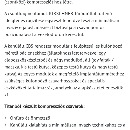
(csontközi) kompressziót hoz létre.
A csontfragmentumok KIRSCHNER-fúródróttal történő
ideiglenes rögzítése egyrészt lehetővé teszi a minimálisan
invazív eljárást, másrészt biztosítja a csavar pontos
pozicionálását a vezetődróton keresztül.
A kanülált CBS rendszer moduláris felépítésű, és különböző
méretű páciensekhez (állatokhoz) lett tervezve: egy
alapeszközkészletből és négy modulból áll (toy fajták /
macska, kis testű kutya, közepes testű kutya és nagy testű
kutya). Az egyes modulok a megfelelő implantátummérethez
szükséges különböző csavarhosszokat és speciális
eszközöket tartalmazzák, amelyek az alapkészletet egészítik
ki.
Titánból készült kompressziós csavarok:
Önfúró és önmetsző
Kanülált kialakítás a minimálisan invazív technikához és a