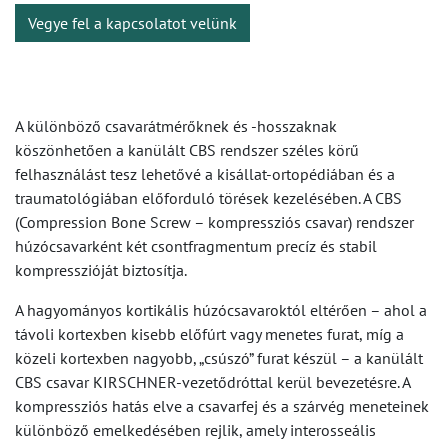
Vegye fel a kapcsolatot velünk
A különböző csavarátmérőknek és -hosszaknak
köszönhetően a kanülált CBS rendszer széles körű
felhasználást tesz lehetővé a kisállat-ortopédiában és a
traumatológiában előforduló törések kezelésében. A CBS
(Compression Bone Screw – kompressziós csavar) rendszer
húzócsavarként két csontfragmentum precíz és stabil
kompresszióját biztosítja.
A hagyományos kortikális húzócsavaroktól eltérően – ahol a
távoli kortexben kisebb előfúrt vagy menetes furat, míg a
közeli kortexben nagyobb, „csúszó” furat készül – a kanülált
CBS csavar KIRSCHNER-vezetődróttal kerül bevezetésre. A
kompressziós hatás elve a csavarfej és a szárvég meneteinek
különböző emelkedésében rejlik, amely interosseális