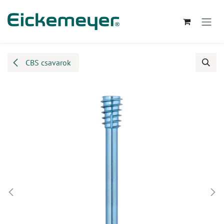
Kihagyás és továbblépés a tartalomhoz
CBS csavarok