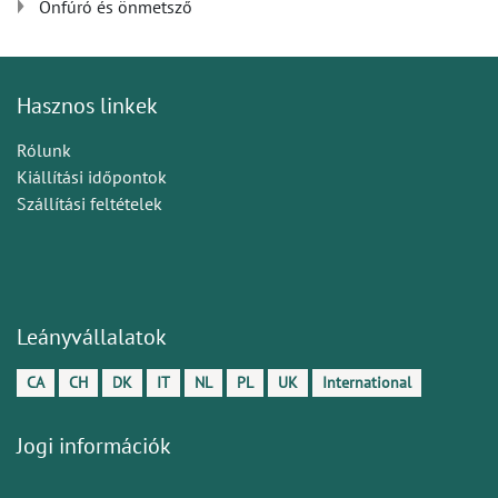
Önfúró és önmetsző
Hasznos linkek
Rólunk
Kiállítási időpontok
Szállítási feltételek
Leányvállalatok
CA
CH
DK
IT
NL
PL
UK
International
Jogi információk