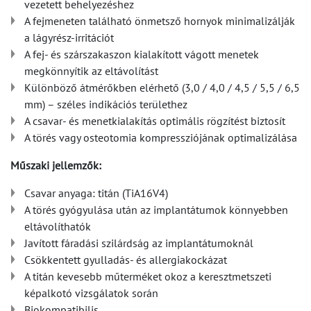
vezetett behelyezéshez
A fejmeneten található önmetsző hornyok minimalizálják
a lágyrész-irritációt
A fej- és szárszakaszon kialakított vágott menetek
megkönnyítik az eltávolítást
Különböző átmérőkben elérhető (3,0 / 4,0 / 4,5 / 5,5 / 6,5
mm) – széles indikációs területhez
A csavar- és menetkialakítás optimális rögzítést biztosít
A törés vagy osteotomia kompressziójának optimalizálása
Műszaki jellemzők:
Csavar anyaga: titán (TiA16V4)
A törés gyógyulása után az implantátumok könnyebben
eltávolíthatók
Javított fáradási szilárdság az implantátumoknál
Csökkentett gyulladás- és allergiakockázat
A titán kevesebb műterméket okoz a keresztmetszeti
képalkotó vizsgálatok során
Biokompatibilis