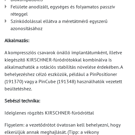
Felülete anodizált, egységes és folyamatos passzív
réteggel
Színkódolással ellátva a méretátmérő egyszerű
azonosításához
Alkalmazás:
A kompressziós csavarok önálló implantátumként, illetve
kiegészítő KIRSCHNER-fúródrótokkal kombinálva is
alkalmazhatók a rotációs stabilitás növelése érdekében. A
behelyezéshez célzó eszközök, például a PinPositioner
(191370) vagy a PinCube (191348) használhatók vezetett
beültetéshez.
Sebészi technika:
Ideiglenes rögzítés KIRSCHNER-fúródróttal
Figyelem: a vezetődrótot óvatosan kell behelyezni, hogy
elkerüljük annak meghajlását. (Tipp: a vékony