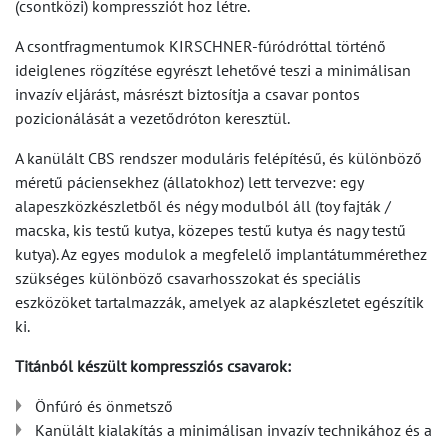
(csontközi) kompressziót hoz létre.
A csontfragmentumok KIRSCHNER-fúródróttal történő
ideiglenes rögzítése egyrészt lehetővé teszi a minimálisan
invazív eljárást, másrészt biztosítja a csavar pontos
pozicionálását a vezetődróton keresztül.
A kanülált CBS rendszer moduláris felépítésű, és különböző
méretű páciensekhez (állatokhoz) lett tervezve: egy
alapeszközkészletből és négy modulból áll (toy fajták /
macska, kis testű kutya, közepes testű kutya és nagy testű
kutya). Az egyes modulok a megfelelő implantátummérethez
szükséges különböző csavarhosszokat és speciális
eszközöket tartalmazzák, amelyek az alapkészletet egészítik
ki.
Titánból készült kompressziós csavarok:
Önfúró és önmetsző
Kanülált kialakítás a minimálisan invazív technikához és a