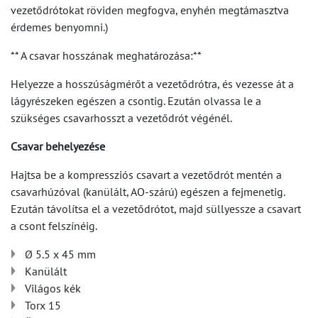
vezetődrótokat röviden megfogva, enyhén megtámasztva
érdemes benyomni.)
** A csavar hosszának meghatározása:**
Helyezze a hosszúságmérőt a vezetődrótra, és vezesse át a
lágyrészeken egészen a csontig. Ezután olvassa le a
szükséges csavarhosszt a vezetődrót végénél.
Csavar behelyezése
Hajtsa be a kompressziós csavart a vezetődrót mentén a
csavarhúzóval (kanülált, AO-szárú) egészen a fejmenetig.
Ezután távolítsa el a vezetődrótot, majd süllyessze a csavart
a csont felszínéig.
Ø 5.5 x 45 mm
Kanülált
Világos kék
Torx 15