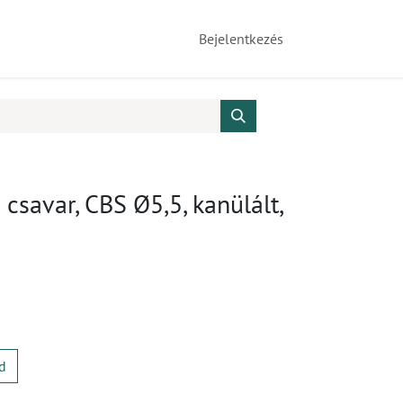
Bejelentkezés
csavar, CBS Ø5,5, kanülált,
d