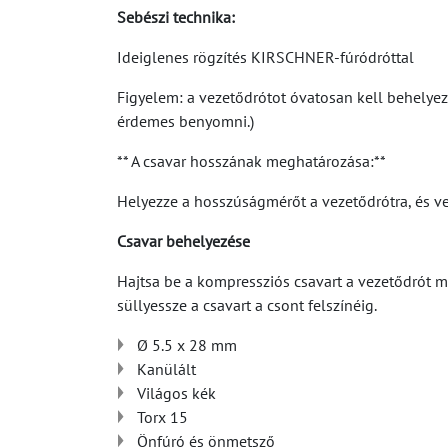
Sebészi technika:
Ideiglenes rögzítés KIRSCHNER-fúródróttal
Figyelem: a vezetődrótot óvatosan kell behelye
érdemes benyomni.)
** A csavar hosszának meghatározása:**
Helyezze a hosszúságmérőt a vezetődrótra, és ve
Csavar behelyezése
Hajtsa be a kompressziós csavart a vezetődrót me
süllyessze a csavart a csont felszínéig.
Ø 5.5 x 28 mm
Kanülált
Világos kék
Torx 15
Önfúró és önmetsző