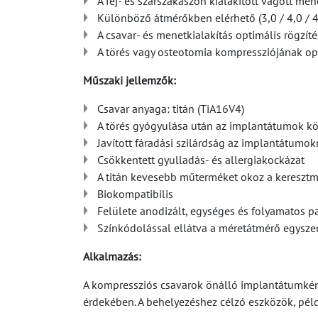
A fej- és szárszakaszon kialakított vágott me
Különböző átmérőkben elérhető (3,0 / 4,0 / 4,
A csavar- és menetkialakítás optimális rögzítés
A törés vagy osteotomia kompressziójának op
Műszaki jellemzők:
Csavar anyaga: titán (TiA16V4)
A törés gyógyulása után az implantátumok k
Javított fáradási szilárdság az implantátumok
Csökkentett gyulladás- és allergiakockázat
A titán kevesebb műterméket okoz a keresztm
Biokompatibilis
Felülete anodizált, egységes és folyamatos pa
Színkódolással ellátva a méretátmérő egysze
Alkalmazás:
A kompressziós csavarok önálló implantátumként
érdekében. A behelyezéshez célzó eszközök, pél