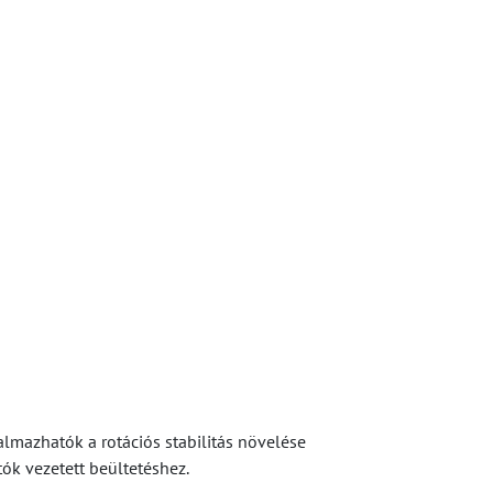
lmazhatók a rotációs stabilitás növelése
ók vezetett beültetéshez.