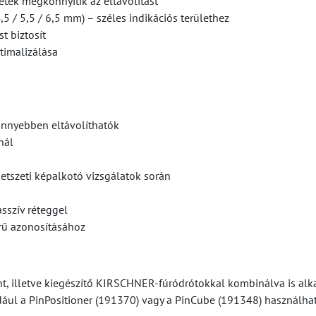
netek megkönnyítik az eltávolítást
5 / 5,5 / 6,5 mm) – széles indikációs területhez
t biztosít
timalizálása
önnyebben eltávolíthatók
nál
etszeti képalkotó vizsgálatok során
sszív réteggel
rű azonosításához
, illetve kiegészítő KIRSCHNER-fúródrótokkal kombinálva is alka
dául a PinPositioner (191370) vagy a PinCube (191348) használhat