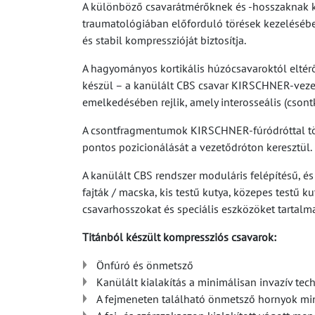
A különböző csavarátmérőknek és -hosszaknak kö
traumatológiában előforduló törések kezeléséb
és stabil kompresszióját biztosítja.
A hagyományos kortikális húzócsavaroktól eltérő
készül – a kanülált CBS csavar KIRSCHNER-vezet
emelkedésében rejlik, amely interosseális (csont
A csontfragmentumok KIRSCHNER-fúródróttal történ
pontos pozicionálását a vezetődróton keresztül.
A kanülált CBS rendszer moduláris felépítésű, é
fajták / macska, kis testű kutya, közepes testű
csavarhosszokat és speciális eszközöket tartalma
Titánból készült kompressziós csavarok:
Önfúró és önmetsző
Kanülált kialakítás a minimálisan invazív tec
A fejmeneten található önmetsző hornyok minim