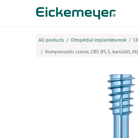
Kihagyás és továbblépés a tartalomhoz
​Ter
All products
Ortopédiai implantátumok
C
Kompressziós csavar, CBS Ø5,5, kanülált, ti