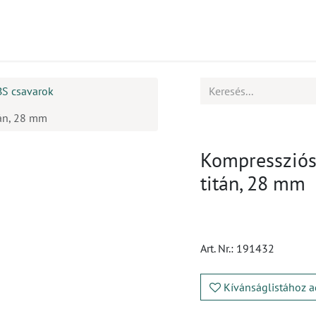
mékek
CPD
Ügyfélszolgálat
Állások
BS csavarok
tán, 28 mm
Kompressziós 
titán, 28 mm
Art. Nr.:
191432
Kívánságlistához a