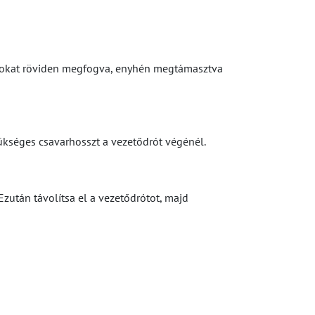
rótokat röviden megfogva, enyhén megtámasztva
zükséges csavarhosszt a vezetődrót végénél.
zután távolítsa el a vezetődrótot, majd