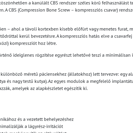
szönhetően a kanülált CBS rendszer széles körű felhasználást tes
en. A CBS (Compression Bone Screw – kompressziós csavar) rendsz
en – ahol a távoli kortexben kisebb előfúrt vagy menetes furat, m
ődróttal kerül bevezetésre. A kompressziós hatás elve a csavarfe
közi) kompressziót hoz létre.
ő ideiglenes rögzítése egyrészt lehetővé teszi a minimálisan inva
s különböző méretű páciensekhez (állatokhoz) lett tervezve: egy a
 kutya és nagy testű kutya). Az egyes modulok a megfelelő impla
zzák, amelyek az alapkészletet egészítik ki.
hnikához és a vezetett behelyezéshez
alizálják a lágyrész-irritációt