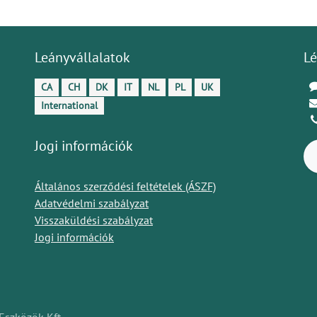
Leányvállalatok
Lé
CA
CH
DK
IT
NL
PL
UK
International
Jogi információk
Általános szerződési feltételek (ÁSZF)
Adatvédelmi szabályzat
Visszaküldési szabályzat
Jogi információk