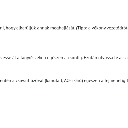
zni, hogy elkerüljük annak meghajlását. (Tipp: a vékony vezetőd
zesse át a lágyrészeken egészen a csontig. Ezután olvassa le a s
ntén a csavarhúzóval (kanülált, AO-szárú) egészen a fejmenetig. E