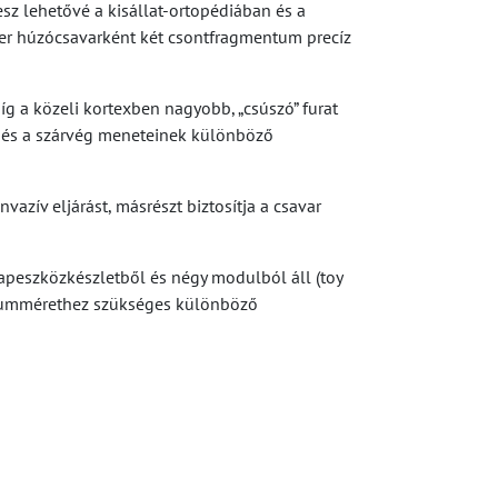
z lehetővé a kisállat-ortopédiában és a
er húzócsavarként két csontfragmentum precíz
íg a közeli kortexben nagyobb, „csúszó” furat
j és a szárvég meneteinek különböző
zív eljárást, másrészt biztosítja a csavar
lapeszközkészletből és négy modulból áll (toy
ntátummérethez szükséges különböző