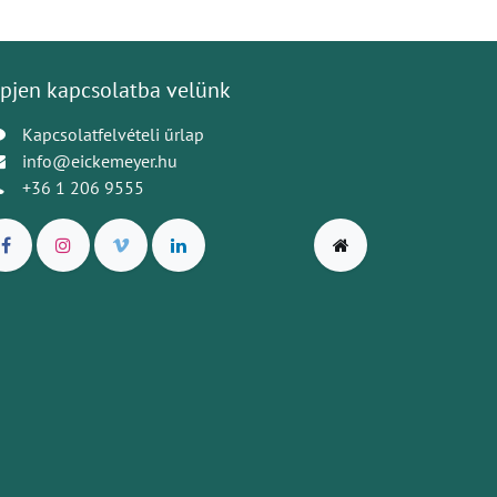
pjen kapcsolatba velünk
Kapcsolatfelvételi űrlap
info@eickemeyer.hu
+36 1 206 9555