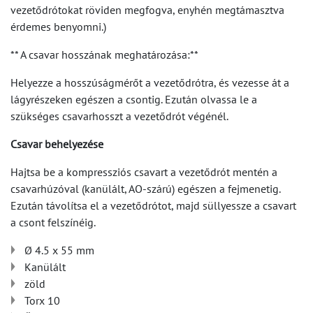
vezetődrótokat röviden megfogva, enyhén megtámasztva
érdemes benyomni.)
** A csavar hosszának meghatározása:**
Helyezze a hosszúságmérőt a vezetődrótra, és vezesse át a
lágyrészeken egészen a csontig. Ezután olvassa le a
szükséges csavarhosszt a vezetődrót végénél.
Csavar behelyezése
Hajtsa be a kompressziós csavart a vezetődrót mentén a
csavarhúzóval (kanülált, AO-szárú) egészen a fejmenetig.
Ezután távolítsa el a vezetődrótot, majd süllyessze a csavart
a csont felszínéig.
Ø 4.5 x 55 mm
Kanülált
zöld
Torx 10