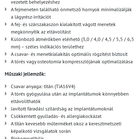
vezetett behelyezéshez
A fejmeneten található önmetsző hornyok minimalizálják
a lágyrész-irritációt
A fej- és szárszakaszon kialakított vágott menetek
megkönnyítik az eltávolítást
Különböző átmérőkben elérhető (3,0 / 4,0 / 4,5 / 5,5 / 6,5
mm) – széles indikációs területhez
A csavar- és menetkialakítás optimális rögzítést biztosít
A törés vagy osteotomia kompressziójának optimalizálása
Műszaki jellemzők:
Csavar anyaga: titán (TiA16V4)
A törés gyógyulása után az implantátumok könnyebben
eltávolíthatók
Javított fáradási szilárdság az implantátumoknál
Csökkentett gyulladás- és allergiakockázat
A titán kevesebb műterméket okoz a keresztmetszeti
képalkotó vizsgálatok során
Biokompatibilis