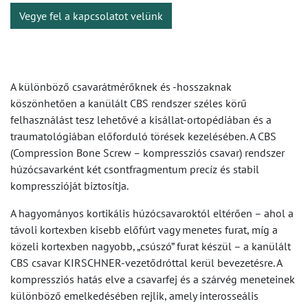
Vegye fel a kapcsolatot velünk
A különböző csavarátmérőknek és -hosszaknak
köszönhetően a kanülált CBS rendszer széles körű
felhasználást tesz lehetővé a kisállat-ortopédiában és a
traumatológiában előforduló törések kezelésében. A CBS
(Compression Bone Screw – kompressziós csavar) rendszer
húzócsavarként két csontfragmentum precíz és stabil
kompresszióját biztosítja.
A hagyományos kortikális húzócsavaroktól eltérően – ahol a
távoli kortexben kisebb előfúrt vagy menetes furat, míg a
közeli kortexben nagyobb, „csúszó” furat készül – a kanülált
CBS csavar KIRSCHNER-vezetődróttal kerül bevezetésre. A
kompressziós hatás elve a csavarfej és a szárvég meneteinek
különböző emelkedésében rejlik, amely interosseális