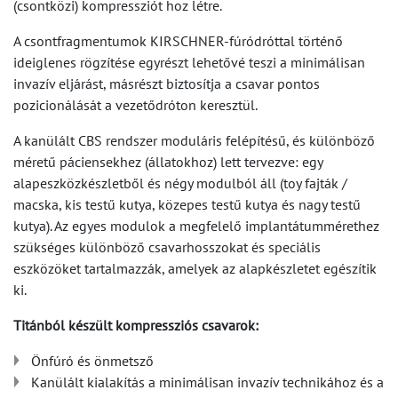
(csontközi) kompressziót hoz létre.
A csontfragmentumok KIRSCHNER-fúródróttal történő
ideiglenes rögzítése egyrészt lehetővé teszi a minimálisan
invazív eljárást, másrészt biztosítja a csavar pontos
pozicionálását a vezetődróton keresztül.
A kanülált CBS rendszer moduláris felépítésű, és különböző
méretű páciensekhez (állatokhoz) lett tervezve: egy
alapeszközkészletből és négy modulból áll (toy fajták /
macska, kis testű kutya, közepes testű kutya és nagy testű
kutya). Az egyes modulok a megfelelő implantátummérethez
szükséges különböző csavarhosszokat és speciális
eszközöket tartalmazzák, amelyek az alapkészletet egészítik
ki.
Titánból készült kompressziós csavarok:
Önfúró és önmetsző
Kanülált kialakítás a minimálisan invazív technikához és a