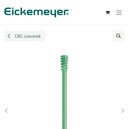
Kihagyás és továbblépés a tartalomhoz
CBS csavarok