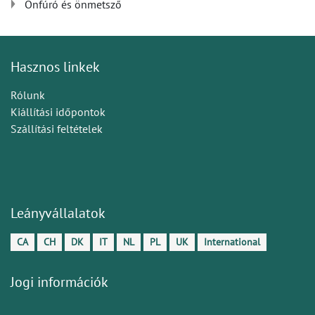
Önfúró és önmetsző
Hasznos linkek
Rólunk
Kiállítási időpontok
Szállítási feltételek
Leányvállalatok
CA
CH
DK
IT
NL
PL
UK
International
Jogi információk