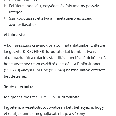
Felülete anodizált, egységes és folyamatos passzív
réteggel
Színkódolással ellátva a méretátmérő egyszerű
azonosításához
Alkalmazás:
A kompressziós csavarok önálló implantátumként, illetve
kiegészítő KIRSCHNER-fúródrótokkal kombinálva is
alkalmazhatók a rotációs stabilitás növelése érdekében. A
behelyezéshez célzó eszközök, például a PinPositioner
(191370) vagy a PinCube (191348) használhatók vezetett
beültetéshez.
Sebészi technika:
Ideiglenes rögzítés KIRSCHNER-fúródróttal
Figyelem: a vezetődrótot óvatosan kell behelyezni, hogy
elkerüljük annak meghajlását. (Tipp: a vékony