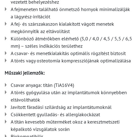
vezetett behelyezéshez
A fejmeneten található önmetsző hornyok minimalizálják
a lágyrész-irritációt
A fej- és szárszakaszon kialakított vágott menetek
megkönnyítik az eltávolítást
Különböző átmérőkben elérhető (3,0 / 4,0 / 4,5 / 5,5 / 6,5
mm) – széles indikációs területhez
A csavar- és menetkialakítás optimális rögzítést biztosít
A törés vagy osteotomia kompressziójának optimalizálása
Műszaki jellemzők:
Csavar anyaga: titán (TiA16V4)
A törés gyógyulása után az implantátumok könnyebben
eltávolíthatók
Javított fáradási szilárdság az implantátumoknál
Csökkentett gyulladás- és allergiakockázat
A titán kevesebb műterméket okoz a keresztmetszeti
képalkotó vizsgálatok során
Biokompatibilis