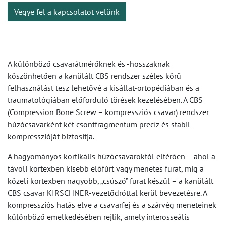
Vegye fel a kapcsolatot velünk
A különböző csavarátmérőknek és -hosszaknak
köszönhetően a kanülált CBS rendszer széles körű
felhasználást tesz lehetővé a kisállat-ortopédiában és a
traumatológiában előforduló törések kezelésében. A CBS
(Compression Bone Screw – kompressziós csavar) rendszer
húzócsavarként két csontfragmentum precíz és stabil
kompresszióját biztosítja.
A hagyományos kortikális húzócsavaroktól eltérően – ahol a
távoli kortexben kisebb előfúrt vagy menetes furat, míg a
közeli kortexben nagyobb, „csúszó” furat készül – a kanülált
CBS csavar KIRSCHNER-vezetődróttal kerül bevezetésre. A
kompressziós hatás elve a csavarfej és a szárvég meneteinek
különböző emelkedésében rejlik, amely interosseális