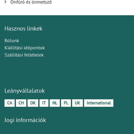
Önfúró és önmetsző
Hasznos linkek
Rólunk
Kiállítási időpontok
Szállítási feltételek
Leányvállalatok
CA
CH
DK
IT
NL
PL
UK
International
Jogi információk