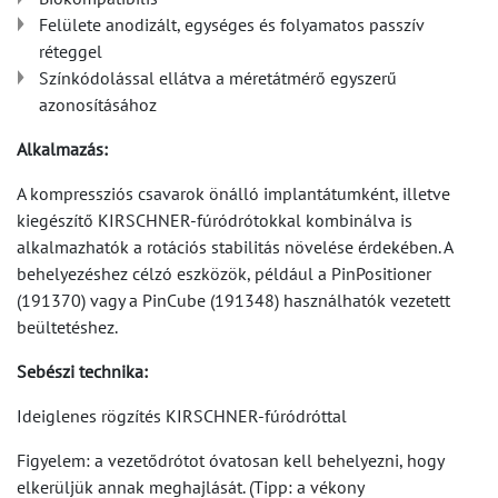
Felülete anodizált, egységes és folyamatos passzív
réteggel
Színkódolással ellátva a méretátmérő egyszerű
azonosításához
Alkalmazás:
A kompressziós csavarok önálló implantátumként, illetve
kiegészítő KIRSCHNER-fúródrótokkal kombinálva is
alkalmazhatók a rotációs stabilitás növelése érdekében. A
behelyezéshez célzó eszközök, például a PinPositioner
(191370) vagy a PinCube (191348) használhatók vezetett
beültetéshez.
Sebészi technika:
Ideiglenes rögzítés KIRSCHNER-fúródróttal
Figyelem: a vezetődrótot óvatosan kell behelyezni, hogy
elkerüljük annak meghajlását. (Tipp: a vékony