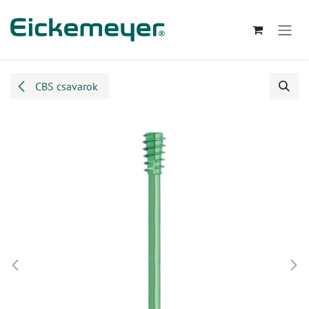
Kihagyás és továbblépés a tartalomhoz
CBS csavarok