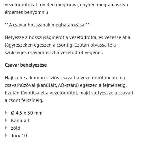
vezetődrótokat röviden megfogva, enyhén megtámasztva
érdemes benyomni.)
** A csavar hosszának meghatározása:**
Helyezze a hosszúságmérőt a vezetődrótra, és vezesse át a
lágyrészeken egészen a csontig. Ezután olvassa le a
szükséges csavarhosszt a vezetődrót végénél.
Csavar behelyezése
Hajtsa be a kompressziós csavart a vezetődrót mentén a
csavarhúzóval (kanülált, AO-szárú) egészen a fejmenetig.
Ezután távolítsa el a vezetődrótot, majd süllyessze a csavart
a csont felszínéig.
Ø 4.5 x 50 mm
Kanülált
zöld
Torx 10