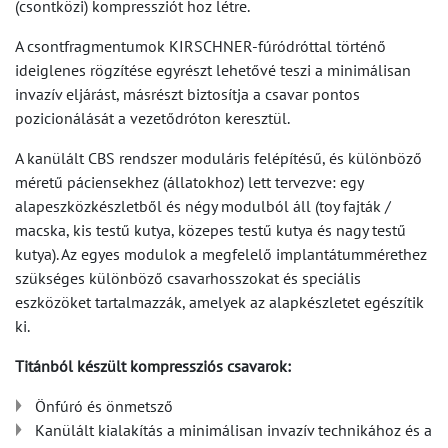
(csontközi) kompressziót hoz létre.
A csontfragmentumok KIRSCHNER-fúródróttal történő
ideiglenes rögzítése egyrészt lehetővé teszi a minimálisan
invazív eljárást, másrészt biztosítja a csavar pontos
pozicionálását a vezetődróton keresztül.
A kanülált CBS rendszer moduláris felépítésű, és különböző
méretű páciensekhez (állatokhoz) lett tervezve: egy
alapeszközkészletből és négy modulból áll (toy fajták /
macska, kis testű kutya, közepes testű kutya és nagy testű
kutya). Az egyes modulok a megfelelő implantátummérethez
szükséges különböző csavarhosszokat és speciális
eszközöket tartalmazzák, amelyek az alapkészletet egészítik
ki.
Titánból készült kompressziós csavarok:
Önfúró és önmetsző
Kanülált kialakítás a minimálisan invazív technikához és a