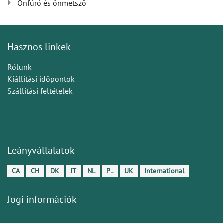
Önfúró és önmetsző
Hasznos linkek
Rólunk
Kiállítási időpontok
Szállítási feltételek
Leányvállalatok
CA
CH
DK
IT
NL
PL
UK
International
Jogi információk