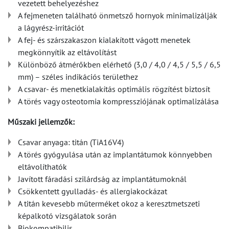
vezetett behelyezéshez
A fejmeneten található önmetsző hornyok minimalizálják
a lágyrész-irritációt
A fej- és szárszakaszon kialakított vágott menetek
megkönnyítik az eltávolítást
Különböző átmérőkben elérhető (3,0 / 4,0 / 4,5 / 5,5 / 6,5
mm) – széles indikációs területhez
A csavar- és menetkialakítás optimális rögzítést biztosít
A törés vagy osteotomia kompressziójának optimalizálása
Műszaki jellemzők:
Csavar anyaga: titán (TiA16V4)
A törés gyógyulása után az implantátumok könnyebben
eltávolíthatók
Javított fáradási szilárdság az implantátumoknál
Csökkentett gyulladás- és allergiakockázat
A titán kevesebb műterméket okoz a keresztmetszeti
képalkotó vizsgálatok során
Biokompatibilis