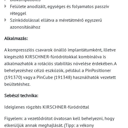
Felülete anodizált, egységes és folyamatos passzív
réteggel
Színkódolással ellátva a méretátmérő egyszerű
azonosításához
Alkalmazás:
A kompressziós csavarok önálló implantátumként, illetve
kiegészítő KIRSCHNER-fúródrótokkal kombinálva is
alkalmazhatók a rotációs stabilitás növelése érdekében. A
behelyezéshez célzó eszközök, például a PinPositioner
(191370) vagy a PinCube (191348) használhatók vezetett
beültetéshez.
Sebészi technika:
Ideiglenes rögzítés KIRSCHNER-fúródróttal
Figyelem: a vezetődrótot óvatosan kell behelyezni, hogy
elkerüljük annak meghajlását. (Tipp: a vékony