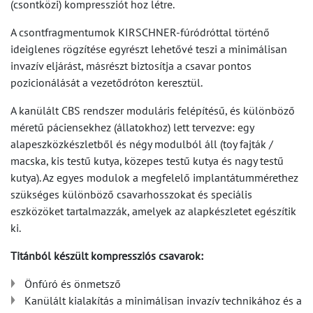
(csontközi) kompressziót hoz létre.
A csontfragmentumok KIRSCHNER-fúródróttal történő
ideiglenes rögzítése egyrészt lehetővé teszi a minimálisan
invazív eljárást, másrészt biztosítja a csavar pontos
pozicionálását a vezetődróton keresztül.
A kanülált CBS rendszer moduláris felépítésű, és különböző
méretű páciensekhez (állatokhoz) lett tervezve: egy
alapeszközkészletből és négy modulból áll (toy fajták /
macska, kis testű kutya, közepes testű kutya és nagy testű
kutya). Az egyes modulok a megfelelő implantátummérethez
szükséges különböző csavarhosszokat és speciális
eszközöket tartalmazzák, amelyek az alapkészletet egészítik
ki.
Titánból készült kompressziós csavarok:
Önfúró és önmetsző
Kanülált kialakítás a minimálisan invazív technikához és a