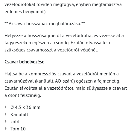
vezetődrótokat röviden megfogva, enyhén megtámasztva
érdemes benyomni.)
** A csavar hosszának meghatározása:**
Helyezze a hosszúságmérőt a vezetődrótra, és vezesse át a
lágyrészeken egészen a csontig. Ezután olvassa le a
szükséges csavarhosszt a vezetődrót végénél.
Csavar behelyezése
Hajtsa be a kompressziós csavart a vezetődrót mentén a
csavarhúzóval (kanülált, AO-szárú) egészen a fejmenetig.
Ezután távolítsa el a vezetődrótot, majd süllyessze a csavart
a csont felszínéig.
Ø 4.5 x 36 mm
Kanülált
zöld
Torx 10