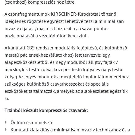
(csontközi) kompressziót hoz létre.
A csontfragmentumok KIRSCHNER-fúródróttal történő
ideiglenes rögzítése egyrészt lehetővé teszi a minimálisan
invazív eljárást, másrészt biztosítja a csavar pontos
pozicionálását a vezetődróton keresztül.
A kanülált CBS rendszer moduláris felépítésű, és különböző
méretű páciensekhez (állatokhoz) lett tervezve: egy
alapeszközkészletből és négy modulból áll (toy fajták /
macska, kis testű kutya, közepes testű kutya és nagy testű
kutya). Az egyes modulok a megfelelő implantátummérethez
szükséges különböző csavarhosszokat és speciális
eszközöket tartalmazzák, amelyek az alapkészletet egészítik
ki.
Titánból készült kompressziós csavarok:
Önfúró és önmetsző
Kanülált kialakítás a minimálisan invazív technikához és a