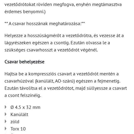
vezetődrótokat röviden megfogva, enyhén megtámasztva
érdemes benyomni.)
** A csavar hosszának meghatározása:**
Helyezze a hosszúságmérőt a vezetődrótra, és vezesse át a
lágyrészeken egészen a csontig. Ezután olvassa le a
szükséges csavarhosszt a vezetődrót végénél.
Csavar behelyezése
Hajtsa be a kompressziós csavart a vezetődrót mentén a
csavarhúzóval (kanülált, AO-szárú) egészen a fejmenetig.
Ezután távolítsa el a vezetődrótot, majd süllyessze a csavart
a csont felszínéig.
Ø 4.5 x 32 mm
Kanülált
zöld
Torx 10