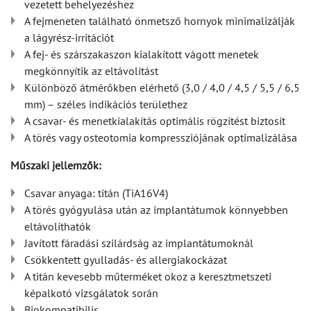
vezetett behelyezéshez
A fejmeneten található önmetsző hornyok minimalizálják
a lágyrész-irritációt
A fej- és szárszakaszon kialakított vágott menetek
megkönnyítik az eltávolítást
Különböző átmérőkben elérhető (3,0 / 4,0 / 4,5 / 5,5 / 6,5
mm) – széles indikációs területhez
A csavar- és menetkialakítás optimális rögzítést biztosít
A törés vagy osteotomia kompressziójának optimalizálása
Műszaki jellemzők:
Csavar anyaga: titán (TiA16V4)
A törés gyógyulása után az implantátumok könnyebben
eltávolíthatók
Javított fáradási szilárdság az implantátumoknál
Csökkentett gyulladás- és allergiakockázat
A titán kevesebb műterméket okoz a keresztmetszeti
képalkotó vizsgálatok során
Biokompatibilis