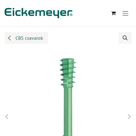
Kihagyás és továbblépés a tartalomhoz
CBS csavarok