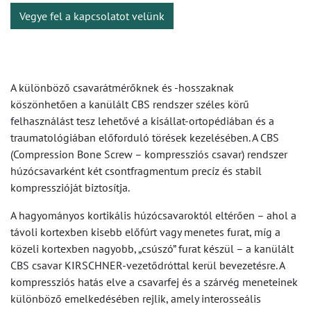
Vegye fel a kapcsolatot velünk
A különböző csavarátmérőknek és -hosszaknak
köszönhetően a kanülált CBS rendszer széles körű
felhasználást tesz lehetővé a kisállat-ortopédiában és a
traumatológiában előforduló törések kezelésében. A CBS
(Compression Bone Screw – kompressziós csavar) rendszer
húzócsavarként két csontfragmentum precíz és stabil
kompresszióját biztosítja.
A hagyományos kortikális húzócsavaroktól eltérően – ahol a
távoli kortexben kisebb előfúrt vagy menetes furat, míg a
közeli kortexben nagyobb, „csúszó” furat készül – a kanülált
CBS csavar KIRSCHNER-vezetődróttal kerül bevezetésre. A
kompressziós hatás elve a csavarfej és a szárvég meneteinek
különböző emelkedésében rejlik, amely interosseális