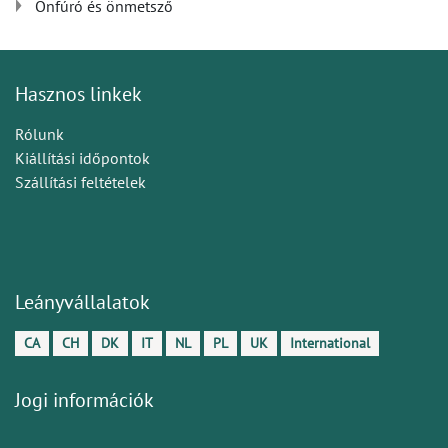
Önfúró és önmetsző
Hasznos linkek
Rólunk
Kiállítási időpontok
Szállítási feltételek
Leányvállalatok
CA
CH
DK
IT
NL
PL
UK
International
Jogi információk