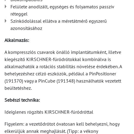
Felülete anodizált, egységes és folyamatos passzív
réteggel
Színkódolással ellátva a méretátmérő egyszerű
azonosításához
Alkalmazás:
A kompressziós csavarok önálló implantátumként, illetve
kiegészítő KIRSCHNER-fúródrótokkal kombinálva is
alkalmazhatók a rotációs stabilitás növelése érdekében. A
behelyezéshez célzó eszközök, például a PinPositioner
(191370) vagy a PinCube (191348) használhatók vezetett
beültetéshez.
Sebészi technika:
Ideiglenes rögzítés KIRSCHNER-fúródróttal
Figyelem: a vezetődrótot óvatosan kell behelyezni, hogy
elkerüljük annak meghajlását. (Tipp: a vékony