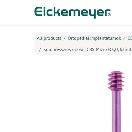
Kihagyás és továbblépés a tartalomhoz
​Ter
All products
Ortopédiai implantátumok
C
Kompressziós csavar, CBS Micro Ø3,0, kanülá