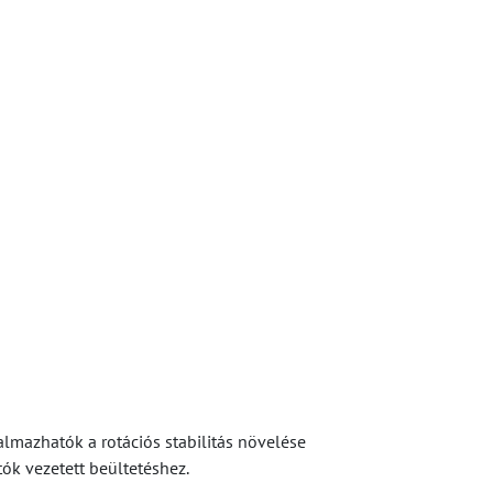
lmazhatók a rotációs stabilitás növelése
ók vezetett beültetéshez.