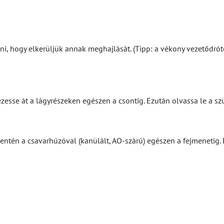
zni, hogy elkerüljük annak meghajlását. (Tipp: a vékony vezetőd
zesse át a lágyrészeken egészen a csontig. Ezután olvassa le a s
ntén a csavarhúzóval (kanülált, AO-szárú) egészen a fejmenetig. E