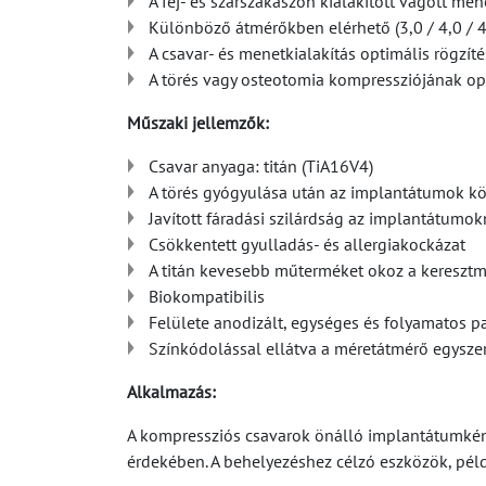
A fej- és szárszakaszon kialakított vágott me
Különböző átmérőkben elérhető (3,0 / 4,0 / 4,
A csavar- és menetkialakítás optimális rögzítés
A törés vagy osteotomia kompressziójának op
Műszaki jellemzők:
Csavar anyaga: titán (TiA16V4)
A törés gyógyulása után az implantátumok k
Javított fáradási szilárdság az implantátumok
Csökkentett gyulladás- és allergiakockázat
A titán kevesebb műterméket okoz a keresztm
Biokompatibilis
Felülete anodizált, egységes és folyamatos pa
Színkódolással ellátva a méretátmérő egysze
Alkalmazás:
A kompressziós csavarok önálló implantátumként
érdekében. A behelyezéshez célzó eszközök, pél