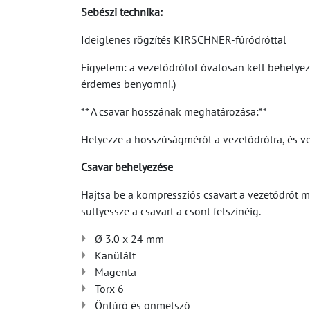
Sebészi technika:
Ideiglenes rögzítés KIRSCHNER-fúródróttal
Figyelem: a vezetődrótot óvatosan kell behelye
érdemes benyomni.)
** A csavar hosszának meghatározása:**
Helyezze a hosszúságmérőt a vezetődrótra, és ve
Csavar behelyezése
Hajtsa be a kompressziós csavart a vezetődrót me
süllyessze a csavart a csont felszínéig.
Ø 3.0 x 24 mm
Kanülált
Magenta
Torx 6
Önfúró és önmetsző