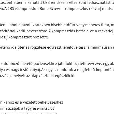
szönhetően a kanülált CBS rendszer széles körű felhasználást tes
en. A CBS (Compression Bone Screw – kompressziós csavar) rendsz
en – ahol a távoli kortexben kisebb előfúrt vagy menetes furat, m
ődróttal kerül bevezetésre. A kompressziós hatás elve a csavarfe
közi) kompressziót hoz létre.
ő ideiglenes rögzítése egyrészt lehetővé teszi a minimálisan inva
s különböző méretű páciensekhez (állatokhoz) lett tervezve: egy a
 kutya és nagy testű kutya). Az egyes modulok a megfelelő impla
zzák, amelyek az alapkészletet egészítik ki.
hnikához és a vezetett behelyezéshez
alizálják a lágyrész-irritációt