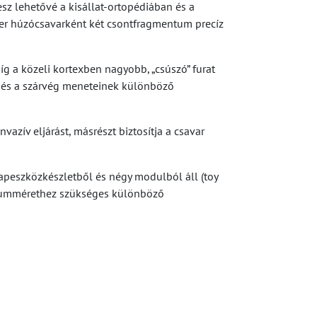
z lehetővé a kisállat-ortopédiában és a
er húzócsavarként két csontfragmentum precíz
íg a közeli kortexben nagyobb, „csúszó” furat
j és a szárvég meneteinek különböző
zív eljárást, másrészt biztosítja a csavar
lapeszközkészletből és négy modulból áll (toy
ntátummérethez szükséges különböző