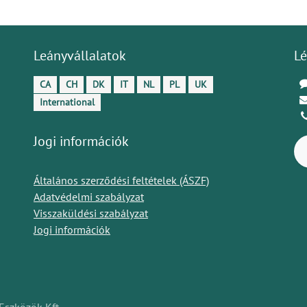
Leányvállalatok
Lé
CA
CH
DK
IT
NL
PL
UK
International
Jogi információk
Általános szerződési feltételek (ÁSZF)
Adatvédelmi szabályzat
Visszaküldési szabályzat
Jogi információk