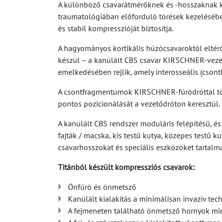
A különböző csavarátmérőknek és -hosszaknak kö
traumatológiában előforduló törések kezeléséb
és stabil kompresszióját biztosítja.
A hagyományos kortikális húzócsavaroktól eltérő
készül – a kanülált CBS csavar KIRSCHNER-vezet
emelkedésében rejlik, amely interosseális (csont
A csontfragmentumok KIRSCHNER-fúródróttal történ
pontos pozicionálását a vezetődróton keresztül.
A kanülált CBS rendszer moduláris felépítésű, é
fajták / macska, kis testű kutya, közepes testű
csavarhosszokat és speciális eszközöket tartalma
Titánból készült kompressziós csavarok:
Önfúró és önmetsző
Kanülált kialakítás a minimálisan invazív tec
A fejmeneten található önmetsző hornyok minim