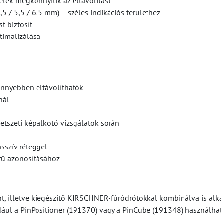
netek megkönnyítik az eltávolítást
5 / 5,5 / 6,5 mm) – széles indikációs területhez
t biztosít
timalizálása
önnyebben eltávolíthatók
nál
etszeti képalkotó vizsgálatok során
sszív réteggel
rű azonosításához
, illetve kiegészítő KIRSCHNER-fúródrótokkal kombinálva is alka
dául a PinPositioner (191370) vagy a PinCube (191348) használhat