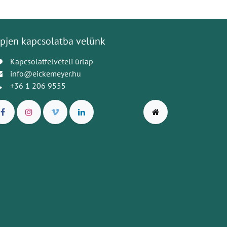
pjen kapcsolatba velünk
Kapcsolatfelvételi űrlap
info@eickemeyer.hu
+36 1 206 9555