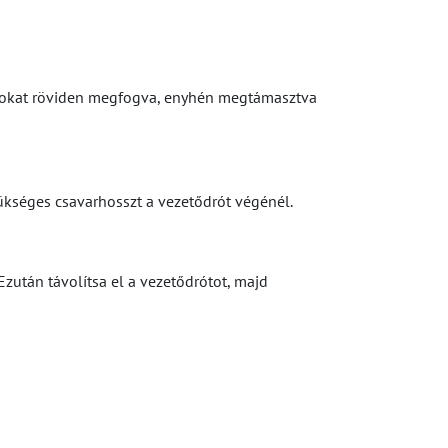
rótokat röviden megfogva, enyhén megtámasztva
zükséges csavarhosszt a vezetődrót végénél.
zután távolítsa el a vezetődrótot, majd