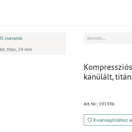
mékek
CPD
Ügyfélszolgálat
Állások
BS csavarok
lt, titán, 24 mm
Kompressziós 
kanülált, titá
Art. Nr.:
191396
Kívánságlistához a