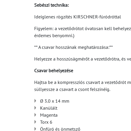
Sebészi technika:
Ideiglenes rögzítés KIRSCHNER-fúródróttal
Figyelem: a vezetődrótot óvatosan kell behelye
érdemes benyomni.)
** A csavar hosszának meghatározása:**
Helyezze a hosszúságmérőt a vezetődrótra, és ve
Csavar behelyezése
Hajtsa be a kompressziós csavart a vezetődrót me
süllyessze a csavart a csont felszínéig.
Ø 3.0 x 14 mm
Kanülált
Magenta
Torx 6
Önfúró és önmetsző