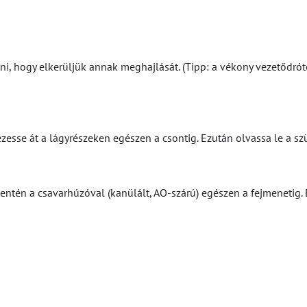
zni, hogy elkerüljük annak meghajlását. (Tipp: a vékony vezetőd
zesse át a lágyrészeken egészen a csontig. Ezután olvassa le a s
ntén a csavarhúzóval (kanülált, AO-szárú) egészen a fejmenetig. E