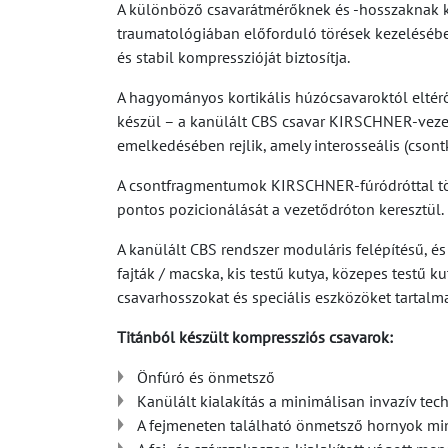
A különböző csavarátmérőknek és -hosszaknak kö
traumatológiában előforduló törések kezeléséb
és stabil kompresszióját biztosítja.
A hagyományos kortikális húzócsavaroktól eltérő
készül – a kanülált CBS csavar KIRSCHNER-vezet
emelkedésében rejlik, amely interosseális (csont
A csontfragmentumok KIRSCHNER-fúródróttal történ
pontos pozicionálását a vezetődróton keresztül.
A kanülált CBS rendszer moduláris felépítésű, é
fajták / macska, kis testű kutya, közepes testű
csavarhosszokat és speciális eszközöket tartalma
Titánból készült kompressziós csavarok:
Önfúró és önmetsző
Kanülált kialakítás a minimálisan invazív tec
A fejmeneten található önmetsző hornyok minim