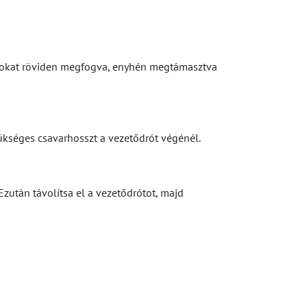
rótokat röviden megfogva, enyhén megtámasztva
zükséges csavarhosszt a vezetődrót végénél.
zután távolítsa el a vezetődrótot, majd