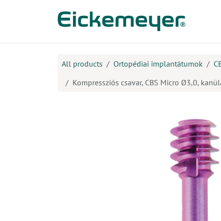
Kihagyás és továbblépés a tartalomhoz
​Ter
All products
Ortopédiai implantátumok
C
Kompressziós csavar, CBS Micro Ø3,0, kanülá