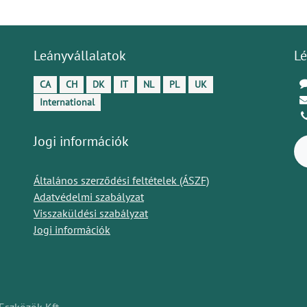
Leányvállalatok
Lé
CA
CH
DK
IT
NL
PL
UK
International
Jogi információk
Általános szerződési feltételek (ÁSZF)
Adatvédelmi szabályzat
Visszaküldési szabályzat
Jogi információk