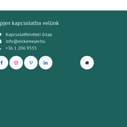
pjen kapcsolatba velünk
Kapcsolatfelvételi űrlap
info@eickemeyer.hu
+36 1 206 9555