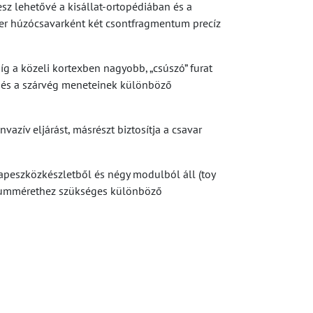
z lehetővé a kisállat-ortopédiában és a
er húzócsavarként két csontfragmentum precíz
íg a közeli kortexben nagyobb, „csúszó” furat
j és a szárvég meneteinek különböző
zív eljárást, másrészt biztosítja a csavar
lapeszközkészletből és négy modulból áll (toy
ntátummérethez szükséges különböző