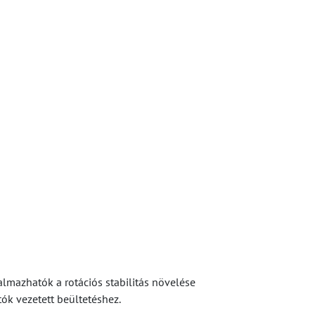
lmazhatók a rotációs stabilitás növelése
ók vezetett beültetéshez.