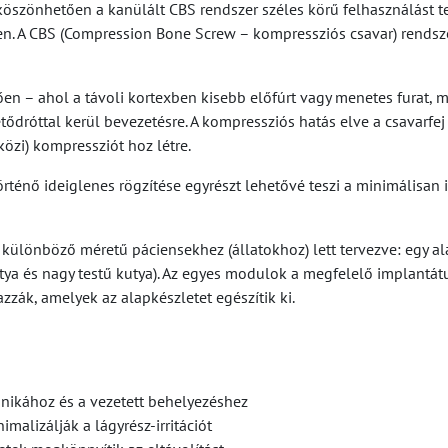
szönhetően a kanülált CBS rendszer széles körű felhasználást tes
en. A CBS (Compression Bone Screw – kompressziós csavar) rendsz
en – ahol a távoli kortexben kisebb előfúrt vagy menetes furat, m
ődróttal kerül bevezetésre. A kompressziós hatás elve a csavarfe
közi) kompressziót hoz létre.
ő ideiglenes rögzítése egyrészt lehetővé teszi a minimálisan inva
s különböző méretű páciensekhez (állatokhoz) lett tervezve: egy a
 kutya és nagy testű kutya). Az egyes modulok a megfelelő impla
zzák, amelyek az alapkészletet egészítik ki.
hnikához és a vezetett behelyezéshez
alizálják a lágyrész-irritációt