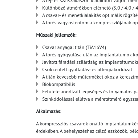
A fej- és szárszakaszon kialakított vágott me
Különböző átmérőkben elérhető (3,0 / 4,0 / 4,
A csavar- és menetkialakítás optimális rögzítés
A törés vagy osteotomia kompressziójának op
Műszaki jellemzők:
Csavar anyaga: titán (TiA16V4)
A törés gyógyulása után az implantátumok k
Javított fáradási szilárdság az implantátumok
Csökkentett gyulladás- és allergiakockázat
A titán kevesebb műterméket okoz a keresztm
Biokompatibilis
Felülete anodizált, egységes és folyamatos pa
Színkódolással ellátva a méretátmérő egysze
Alkalmazás:
A kompressziós csavarok önálló implantátumként
érdekében. A behelyezéshez célzó eszközök, pél