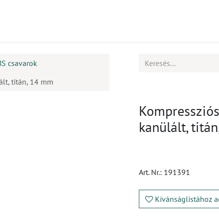
mékek
CPD
Ügyfélszolgálat
Állások
BS csavarok
lt, titán, 14 mm
Kompressziós 
kanülált, titá
Art. Nr.:
191391
Kívánságlistához a