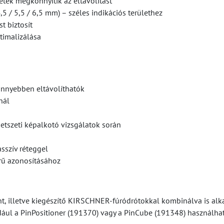
netek megkönnyítik az eltávolítást
5 / 5,5 / 6,5 mm) – széles indikációs területhez
t biztosít
timalizálása
önnyebben eltávolíthatók
nál
etszeti képalkotó vizsgálatok során
sszív réteggel
rű azonosításához
, illetve kiegészítő KIRSCHNER-fúródrótokkal kombinálva is alka
dául a PinPositioner (191370) vagy a PinCube (191348) használhat