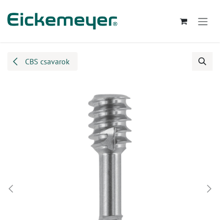
Kihagyás és továbblépés a tartalomhoz
CBS csavarok