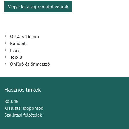
Vegye fel a kapcsolatot velünk
Ø 4.0 x 16 mm
Kanülált
Ezüst
Torx 8
Önfúró és önmetsző
Hasznos linkek
Rólunk
Kiállítási időpontok
Szállítási feltételek