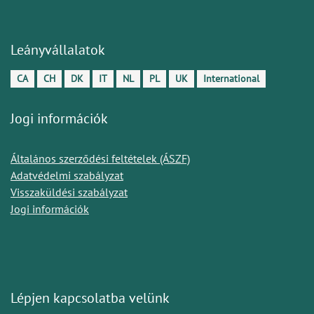
Leányvállalatok
CA
CH
DK
IT
NL
PL
UK
International
Jogi információk
Általános szerződési feltételek (ÁSZF)
Adatvédelmi szabályzat
Visszaküldési szabályzat
Jogi információk
Lépjen kapcsolatba velünk