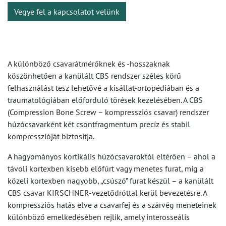
Vegye fel a kapcsolatot velünk
A különböző csavarátmérőknek és -hosszaknak
köszönhetően a kanülált CBS rendszer széles körű
felhasználást tesz lehetővé a kisállat-ortopédiában és a
traumatológiában előforduló törések kezelésében. A CBS
(Compression Bone Screw – kompressziós csavar) rendszer
húzócsavarként két csontfragmentum precíz és stabil
kompresszióját biztosítja.
A hagyományos kortikális húzócsavaroktól eltérően – ahol a
távoli kortexben kisebb előfúrt vagy menetes furat, míg a
közeli kortexben nagyobb, „csúszó” furat készül – a kanülált
CBS csavar KIRSCHNER-vezetődróttal kerül bevezetésre. A
kompressziós hatás elve a csavarfej és a szárvég meneteinek
különböző emelkedésében rejlik, amely interosseális