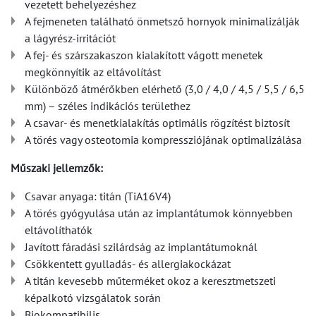
vezetett behelyezéshez
A fejmeneten található önmetsző hornyok minimalizálják
a lágyrész-irritációt
A fej- és szárszakaszon kialakított vágott menetek
megkönnyítik az eltávolítást
Különböző átmérőkben elérhető (3,0 / 4,0 / 4,5 / 5,5 / 6,5
mm) – széles indikációs területhez
A csavar- és menetkialakítás optimális rögzítést biztosít
A törés vagy osteotomia kompressziójának optimalizálása
Műszaki jellemzők:
Csavar anyaga: titán (TiA16V4)
A törés gyógyulása után az implantátumok könnyebben
eltávolíthatók
Javított fáradási szilárdság az implantátumoknál
Csökkentett gyulladás- és allergiakockázat
A titán kevesebb műterméket okoz a keresztmetszeti
képalkotó vizsgálatok során
Biokompatibilis