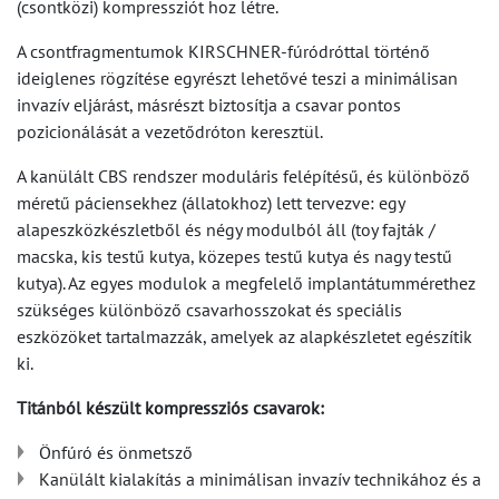
(csontközi) kompressziót hoz létre.
A csontfragmentumok KIRSCHNER-fúródróttal történő
ideiglenes rögzítése egyrészt lehetővé teszi a minimálisan
invazív eljárást, másrészt biztosítja a csavar pontos
pozicionálását a vezetődróton keresztül.
A kanülált CBS rendszer moduláris felépítésű, és különböző
méretű páciensekhez (állatokhoz) lett tervezve: egy
alapeszközkészletből és négy modulból áll (toy fajták /
macska, kis testű kutya, közepes testű kutya és nagy testű
kutya). Az egyes modulok a megfelelő implantátummérethez
szükséges különböző csavarhosszokat és speciális
eszközöket tartalmazzák, amelyek az alapkészletet egészítik
ki.
Titánból készült kompressziós csavarok:
Önfúró és önmetsző
Kanülált kialakítás a minimálisan invazív technikához és a