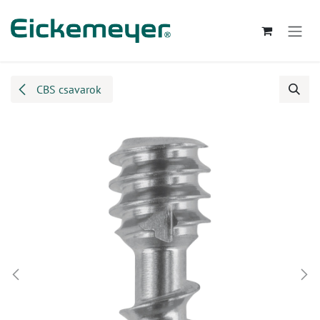
Kihagyás és továbblépés a tartalomhoz
CBS csavarok