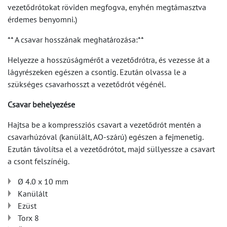
vezetődrótokat röviden megfogva, enyhén megtámasztva
érdemes benyomni.)
** A csavar hosszának meghatározása:**
Helyezze a hosszúságmérőt a vezetődrótra, és vezesse át a
lágyrészeken egészen a csontig. Ezután olvassa le a
szükséges csavarhosszt a vezetődrót végénél.
Csavar behelyezése
Hajtsa be a kompressziós csavart a vezetődrót mentén a
csavarhúzóval (kanülált, AO-szárú) egészen a fejmenetig.
Ezután távolítsa el a vezetődrótot, majd süllyessze a csavart
a csont felszínéig.
Ø 4.0 x 10 mm
Kanülált
Ezüst
Torx 8