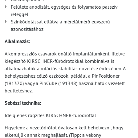
Felülete anodizált, egységes és folyamatos passzív
réteggel
Színkódolással ellátva a méretátmérő egyszerű
azonosításához
Alkalmazás:
A kompressziós csavarok önálló implantátumként, illetve
kiegészítő KIRSCHNER-fúródrótokkal kombinálva is
alkalmazhatók a rotációs stabilitás növelése érdekében. A
behelyezéshez célzó eszközök, például a PinPositioner
(191370) vagy a PinCube (191348) használhatók vezetett
beültetéshez.
Sebészi technika:
Ideiglenes rögzítés KIRSCHNER-fúródróttal
Figyelem: a vezetődrótot óvatosan kell behelyezni, hogy
elkerüljük annak meghajlását. (Tipp: a vékony