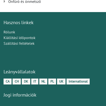
Önfúró és önmetsző
Hasznos linkek
Rólunk
Kiállítási időpontok
Szállítási feltételek
Leányvállalatok
CA
CH
DK
IT
NL
PL
UK
International
Jogi információk