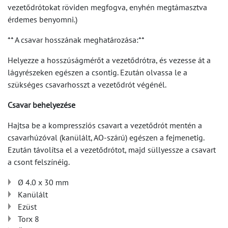
vezetődrótokat röviden megfogva, enyhén megtámasztva
érdemes benyomni.)
** A csavar hosszának meghatározása:**
Helyezze a hosszúságmérőt a vezetődrótra, és vezesse át a
lágyrészeken egészen a csontig. Ezután olvassa le a
szükséges csavarhosszt a vezetődrót végénél.
Csavar behelyezése
Hajtsa be a kompressziós csavart a vezetődrót mentén a
csavarhúzóval (kanülált, AO-szárú) egészen a fejmenetig.
Ezután távolítsa el a vezetődrótot, majd süllyessze a csavart
a csont felszínéig.
Ø 4.0 x 30 mm
Kanülált
Ezüst
Torx 8