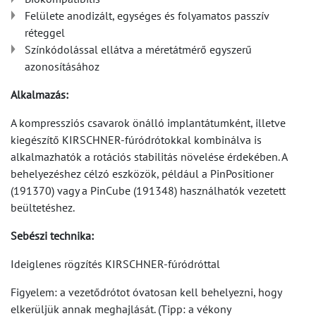
Felülete anodizált, egységes és folyamatos passzív
réteggel
Színkódolással ellátva a méretátmérő egyszerű
azonosításához
Alkalmazás:
A kompressziós csavarok önálló implantátumként, illetve
kiegészítő KIRSCHNER-fúródrótokkal kombinálva is
alkalmazhatók a rotációs stabilitás növelése érdekében. A
behelyezéshez célzó eszközök, például a PinPositioner
(191370) vagy a PinCube (191348) használhatók vezetett
beültetéshez.
Sebészi technika:
Ideiglenes rögzítés KIRSCHNER-fúródróttal
Figyelem: a vezetődrótot óvatosan kell behelyezni, hogy
elkerüljük annak meghajlását. (Tipp: a vékony