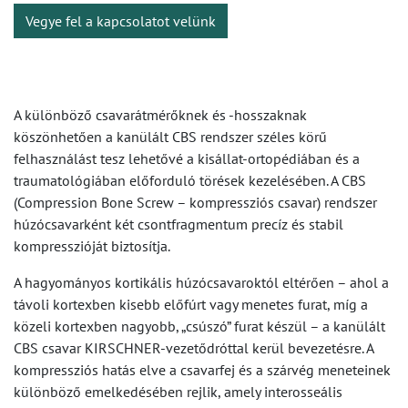
Vegye fel a kapcsolatot velünk
A különböző csavarátmérőknek és -hosszaknak
köszönhetően a kanülált CBS rendszer széles körű
felhasználást tesz lehetővé a kisállat-ortopédiában és a
traumatológiában előforduló törések kezelésében. A CBS
(Compression Bone Screw – kompressziós csavar) rendszer
húzócsavarként két csontfragmentum precíz és stabil
kompresszióját biztosítja.
A hagyományos kortikális húzócsavaroktól eltérően – ahol a
távoli kortexben kisebb előfúrt vagy menetes furat, míg a
közeli kortexben nagyobb, „csúszó” furat készül – a kanülált
CBS csavar KIRSCHNER-vezetődróttal kerül bevezetésre. A
kompressziós hatás elve a csavarfej és a szárvég meneteinek
különböző emelkedésében rejlik, amely interosseális