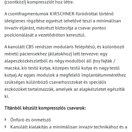
(csontközi) kompressziót hoz létre.
A csontfragmentumok KIRSCHNER-fúródróttal történő
ideiglenes rögzítése egyrészt lehetővé teszi a minimálisan
invazív eljárást, másrészt biztosítja a csavar pontos
pozicionálását a vezetődróton keresztül.
A kanülált CBS rendszer moduláris felépítésű, és különböző
méretű páciensekhez (állatokhoz) lett tervezve: egy
alapeszközkészletből és négy modulból áll (toy fajták /
macska, kis testű kutya, közepes testű kutya és nagy testű
kutya). Az egyes modulok a megfelelő implantátummérethez
szükséges különböző csavarhosszokat és speciális
eszközöket tartalmazzák, amelyek az alapkészletet egészítik
ki.
Titánból készült kompressziós csavarok:
Önfúró és önmetsző
Kanülált kialakítás a minimálisan invazív technikához és a