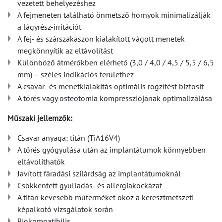
vezetett behelyezéshez
A fejmeneten található önmetsző hornyok minimalizálják
a lágyrész-irritációt
A fej- és szárszakaszon kialakított vágott menetek
megkönnyítik az eltávolítást
Különböző átmérőkben elérhető (3,0 / 4,0 / 4,5 / 5,5 / 6,5
mm) – széles indikációs területhez
A csavar- és menetkialakítás optimális rögzítést biztosít
A törés vagy osteotomia kompressziójának optimalizálása
Műszaki jellemzők:
Csavar anyaga: titán (TiA16V4)
A törés gyógyulása után az implantátumok könnyebben
eltávolíthatók
Javított fáradási szilárdság az implantátumoknál
Csökkentett gyulladás- és allergiakockázat
A titán kevesebb műterméket okoz a keresztmetszeti
képalkotó vizsgálatok során
Biokompatibilis