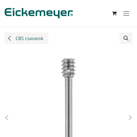
Kihagyás és továbblépés a tartalomhoz
CBS csavarok