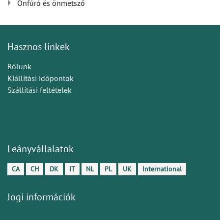
Önfúró és önmetsző
Hasznos linkek
Rólunk
Kiállítási időpontok
Szállítási feltételek
Leányvállalatok
CA
CH
DK
IT
NL
PL
UK
International
Jogi információk